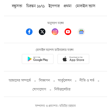
বন্ধুসভা
চিরন্তন ১৯৭১
ইপেপার
প্রথমা
মোবাইল ভ্যাস
অনুসরণ করুন
মোবাইল অ্যাপস ডাউনলোড করুন
আমাদের সম্পর্কে
বিজ্ঞাপন
সার্কুলেশন
নীতি ও শর্ত
যোগাযোগ
নিউজলেটার
সম্পাদক ও প্রকাশক: মতিউর রহমান