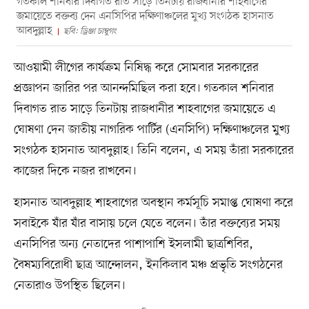
গতকাল শনিবার দিবাগত রাত সাড়ে তিনটায় রাজধানীর শাহবাগের
জমায়েতে বক্তব্য দেন এনসিপির দক্ষিণাঞ্চলের মুখ্য সংগঠক হাসনাত
আবদুল্লাহ
ছবি: ড্রিঞ্জা চাম্বুগং
আওয়ামী লীগের কার্যক্রম নিষিদ্ধ করে সোমবার সরকারের
প্রজ্ঞাপন জারির পর আনন্দমিছিল করা হবে। গতকাল শনিবার
দিবাগত রাত সাড়ে তিনটায় রাজধানীর শাহবাগের জমায়েতে এ
ঘোষণা দেন জাতীয় নাগরিক পার্টির (এনসিপি) দক্ষিণাঞ্চলের মুখ্য
সংগঠক হাসনাত আবদুল্লাহ। তিনি বলেন, এ সময় তাঁরা সরকারের
কাজের দিকে নজর রাখবেন।
হাসনাত আবদুল্লাহ শাহবাগের অবস্থান কর্মসূচি সমাপ্ত ঘোষণা করে
সবাইকে যাঁর যাঁর বাসায় চলে যেতে বলেন। তাঁর বক্তব্যের সময়
এনসিপির অন্য নেতাদের পাশাপাশি ইসলামী ছাত্রশিবির,
বৈষম্যবিরোধী ছাত্র আন্দোলন, ইনকিলাব মঞ্চ প্রভৃতি সংগঠনের
নেতারাও উপস্থিত ছিলেন।