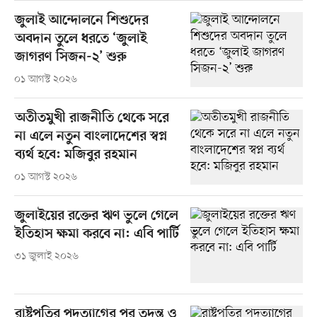
জুলাই আন্দোলনে শিশুদের
অবদান তুলে ধরতে ‘জুলাই
জাগরণ সিজন-২’ শুরু
০১ আগস্ট ২০২৬
অতীতমুখী রাজনীতি থেকে সরে
না এলে নতুন বাংলাদেশের স্বপ্ন
ব্যর্থ হবে: মজিবুর রহমান
০১ আগস্ট ২০২৬
জুলাইয়ের রক্তের ঋণ ভুলে গেলে
ইতিহাস ক্ষমা করবে না: এবি পার্টি
৩১ জুলাই ২০২৬
রাষ্ট্রপতির পদত্যাগের পর তদন্ত ও