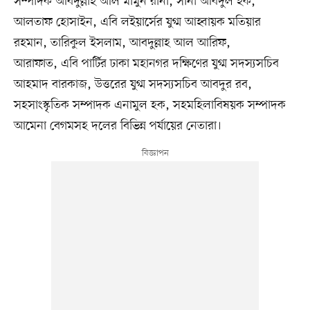
সম্পাদক আবদুল্লাহ আল মামুন রানা, সানী আবদুল হক,
আলতাফ হোসাইন, এবি লইয়ার্সের যুগ্ম আহ্বায়ক মতিয়ার
রহমান, তারিকুল ইসলাম, আবদুল্লাহ আল আরিফ,
আরাফাত, এবি পার্টির ঢাকা মহানগর দক্ষিণের যুগ্ম সদস্যসচিব
আহমাদ বারকাজ, উত্তরের যুগ্ম সদস্যসচিব আবদুর রব,
সহসাংস্কৃতিক সম্পাদক এনামুল হক, সহমহিলাবিষয়ক সম্পাদক
আমেনা বেগমসহ দলের বিভিন্ন পর্যায়ের নেতারা।