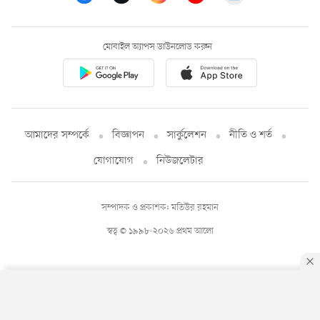
মোবাইল অ্যাপস ডাউনলোড করুন
আমাদের সম্পর্কে
বিজ্ঞাপন
সার্কুলেশন
নীতি ও শর্ত
যোগাযোগ
নিউজলেটার
সম্পাদক ও প্রকাশক: মতিউর রহমান
স্বত্ব © ১৯৯৮-২০২৬ প্রথম আলো
By using this site, you agree to our
Privacy Policy
.
OK