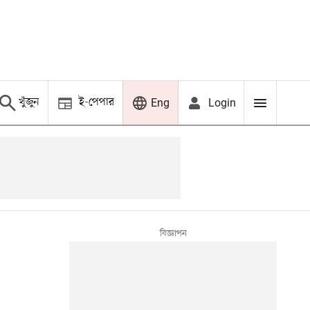
খুঁজুন
ই-পেপার
Login
Eng