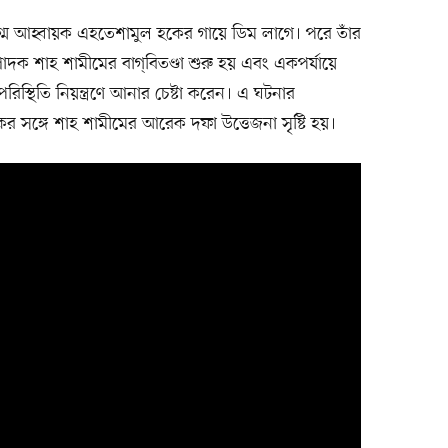
যুগ্ম আহ্বায়ক এহতেশামুল হকের গায়ে ডিম লাগে। পরে তাঁর
পাদক শাহ শামীমের বাগ্‌বিতণ্ডা শুরু হয় এবং একপর্যায়ে
স্থিতি নিয়ন্ত্রণে আনার চেষ্টা করেন। এ ঘটনার
 সঙ্গে শাহ শামীমের আরেক দফা উত্তেজনা সৃষ্টি হয়।