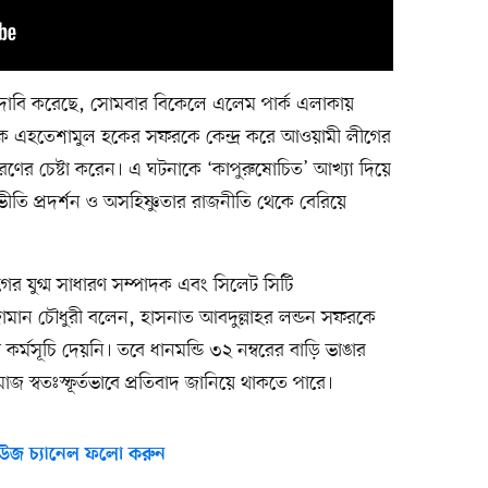
 দাবি করেছে, সোমবার বিকেলে এলেম পার্ক এলাকায়
্বায়ক এহতেশামুল হকের সফরকে কেন্দ্র করে আওয়ামী লীগের
রণের চেষ্টা করেন। এ ঘটনাকে ‘কাপুরুষোচিত’ আখ্যা দিয়ে
 প্রদর্শন ও অসহিষ্ণুতার রাজনীতি থেকে বেরিয়ে
ের যুগ্ম সাধারণ সম্পাদক এবং সিলেট সিটি
ান চৌধুরী বলেন, হাসনাত আবদুল্লাহর লন্ডন সফরকে
 কর্মসূচি দেয়নি। তবে ধানমন্ডি ৩২ নম্বরের বাড়ি ভাঙার
সমাজ স্বতঃস্ফূর্তভাবে প্রতিবাদ জানিয়ে থাকতে পারে।
উজ চ্যানেল ফলো করুন