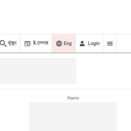
খুঁজুন
ই-পেপার
Login
Eng