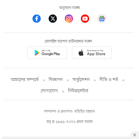
অনুসরণ করুন
মোবাইল অ্যাপস ডাউনলোড করুন
আমাদের সম্পর্কে
বিজ্ঞাপন
সার্কুলেশন
নীতি ও শর্ত
যোগাযোগ
নিউজলেটার
সম্পাদক ও প্রকাশক: মতিউর রহমান
স্বত্ব © ১৯৯৮-২০২৬ প্রথম আলো