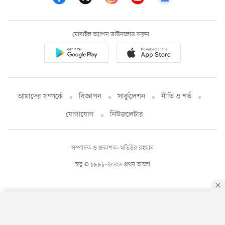
মোবাইল অ্যাপস ডাউনলোড করুন
আমাদের সম্পর্কে
বিজ্ঞাপন
সার্কুলেশন
নীতি ও শর্ত
যোগাযোগ
নিউজলেটার
সম্পাদক ও প্রকাশক: মতিউর রহমান
স্বত্ব © ১৯৯৮-২০২৬ প্রথম আলো
By using this site, you agree to our
Privacy Policy
.
OK