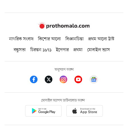
নাগরিক সংবাদ
কিশোর আলো
বিজ্ঞানচিন্তা
প্রথম আলো ট্রাস্ট
বন্ধুসভা
চিরন্তন ১৯৭১
ইপেপার
প্রথমা
মোবাইল ভ্যাস
অনুসরণ করুন
মোবাইল অ্যাপস ডাউনলোড করুন