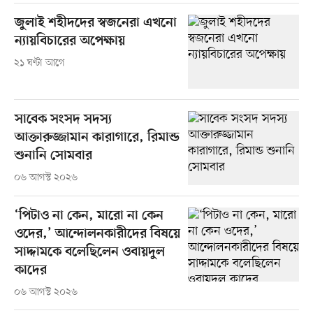
জুলাই শহীদদের স্বজনেরা এখনো
ন্যায়বিচারের অপেক্ষায়
২১ ঘণ্টা আগে
সাবেক সংসদ সদস্য
আক্তারুজ্জামান কারাগারে, রিমান্ড
শুনানি সোমবার
০৬ আগস্ট ২০২৬
‘পিটাও না কেন, মারো না কেন
ওদের,’ আন্দোলনকারীদের বিষয়ে
সাদ্দামকে বলেছিলেন ওবায়দুল
কাদের
০৬ আগস্ট ২০২৬