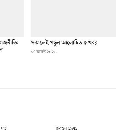
াজনীতি:
সকালেই পড়ুন আলোচিত ৫ খবর
াশ
০৭ আগস্ট ২০২৬
ধুসভা
চিরন্তন ১৯৭১