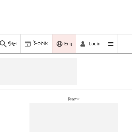
খুঁজুন
ই-পেপার
Login
Eng