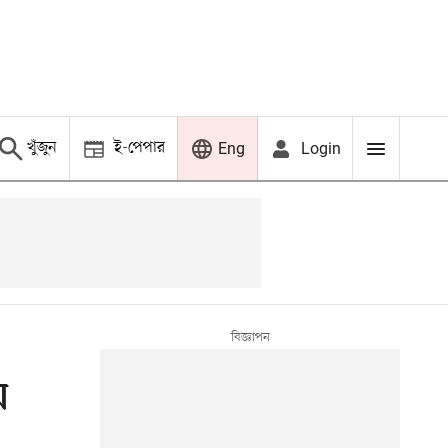
খুঁজুন
ই-পেপার
Login
Eng
য়