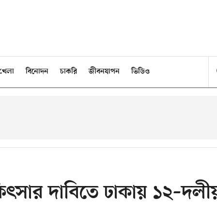
খেলা
বিনোদন
চাকরি
জীবনযাপন
ভিডিও
কিৎসার দাবিতে ঢাকায় ১২–দলী