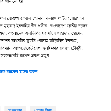
দাবি জানানো হয়।
ন মোস্তফা জামাল হায়দার, কল্যাণ পার্টির চেয়ারম্যান
দ মুহাম্মদ ইবরাহিম বীর প্রতীক, বাংলাদেশ জাতীয় দলের
ল হুদা, বাংলাদেশ এলডিপির মহাসচিব শাহাদাত হোসেন
াদেশের মহাসচিব মুফতি গোলাম মহিউদ্দিন ইকরাম,
ারম্যান অ্যাডভোকেট শেখ জুলফিকার বুলবুল চৌধুরী,
়র সহসভাপতি রাশেদ প্রধান প্রমুখ।
উজ চ্যানেল ফলো করুন
আন্দোলন
খালেদা জিয়া