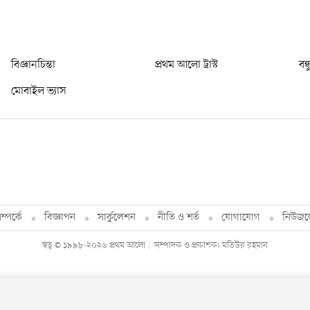
বিজ্ঞানচিন্তা
প্রথম আলো ট্রাস্ট
বন্
মোবাইল ভ্যাস
্পর্কে
বিজ্ঞাপন
সার্কুলেশন
নীতি ও শর্ত
যোগাযোগ
নিউজল
স্বত্ব © ১৯৯৮-২০২৬ প্রথম আলো
সম্পাদক ও প্রকাশক: মতিউর রহমান