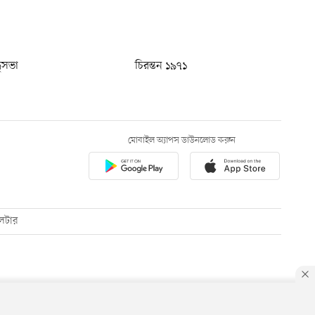
ধুসভা
চিরন্তন ১৯৭১
মোবাইল অ্যাপস ডাউনলোড করুন
েটার