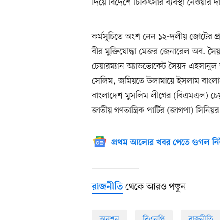
দিয়ে বিদেশে চিকিৎসার ব্যবস্থা নেওয়ার 
কর্মসূচিতে অংশ নেন ১২-দলীয় জোটের প্রধা
বীর মুক্তিযোদ্ধা মেজর জেনারেল অব. সৈয়
চেয়ারম্যান অ্যাডভোকেট সৈয়দ এহসানু
সেলিম, জমিয়তে উলামায়ে ইসলাম বাংল
বাংলাদেশ মুসলিম লীগের (বিএমএল) চেয়
জাতীয় গণতান্ত্রিক পার্টির (জাগপা) সিনিয
প্রথম আলোর খবর পেতে গুগল নি
থেকে আরও পড়ুন
রাজনীতি
অনশন
বিএনপি
রাজনীতি