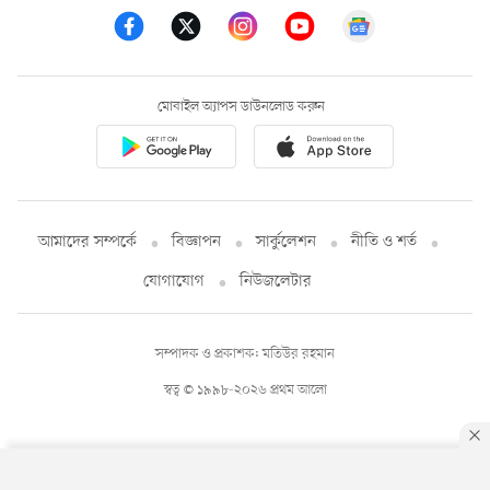
মোবাইল অ্যাপস ডাউনলোড করুন
আমাদের সম্পর্কে
বিজ্ঞাপন
সার্কুলেশন
নীতি ও শর্ত
যোগাযোগ
নিউজলেটার
সম্পাদক ও প্রকাশক: মতিউর রহমান
স্বত্ব © ১৯৯৮-২০২৬ প্রথম আলো