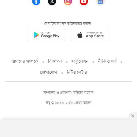
মোবাইল অ্যাপস ডাউনলোড করুন
আমাদের সম্পর্কে
বিজ্ঞাপন
সার্কুলেশন
নীতি ও শর্ত
যোগাযোগ
নিউজলেটার
সম্পাদক ও প্রকাশক: মতিউর রহমান
স্বত্ব © ১৯৯৮-২০২৬ প্রথম আলো
By using this site, you agree to our
Privacy Policy
.
OK