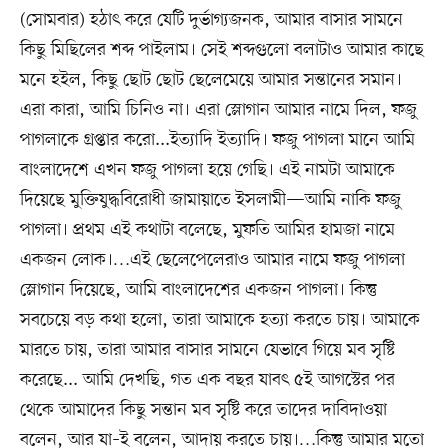
(সোমবার) হঠাৎ করে যেটি দুর্ভাগ্যজনক, আমার বাসার সামনে
কিছু মিছিলের শব্দ পাইলাম। সেই শব্দগুলো বলাটাও আমার কাছে
মনে হইল, কিছু ছোট ছোট ছেলেমেয়ে আমার সন্তানের সমান।
এরা কারা, আমি চিনিও না। এরা স্লোগান আমার নামে দিল, ফজু
পাগলাকে গ্রপ্তার করো...ইত্যাদি ইত্যাদি। ফজু পাগলা মানে আমি
বাংলাদেশে এখন ফজু পাগলা হয়ে গেছি। এই নামটা আমাকে
দিয়েছে মুক্তিযুদ্ধবিরোধী জামায়াতে ইসলামী—আমি নাকি ফজু
পাগলা। প্রথম এই কথাটা বলেছে, মুফতি আমির হামজা নামে
একজন লোক।…এই ছেলেপেলেরাও আমার নামে ফজু পাগলা
স্লোগান দিয়েছে, আমি বাংলাদেশের একজন পাগলা। কিন্তু
সবচেয়ে বড় কথা হলো, তারা আমাকে হত্যা করতে চায়। আমাকে
মারতে চায়, তারা আমার বাসার সামনে যেভাবে গিয়ে মব সৃষ্টি
করেছে... আমি দেখছি, গত এক বছর যাবৎ ৫ই আগস্টের পর
থেকে আমাদের কিছু সন্তান মব সৃষ্টি করে তাদের দাবিদাওয়া
বলেন, আর যা–ই বলেন, আদায় করতে চায়।…কিন্তু আমার মতো