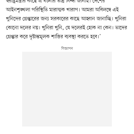
স্বরাষ্ট্রমন্ত্রীর কাছে এ ঘটনার তীব্র নিন্দা জানাই। দেশের
আইনশৃঙ্খলা পরিস্থিতি মারাত্মক খারাপ। আমরা অবিলম্বে এই
খুনিদের গ্রেপ্তারের জন্য সরকারের কাছে আহ্বান জানাচ্ছি। খুনিরা
কোনো দলের নয়। খুনিরা খুনি, যে দলেরই হোক না কেন। তাদের
গ্রেপ্তার করে দৃষ্টান্তমূলক শাস্তির ব্যবস্থা করতে হবে।’