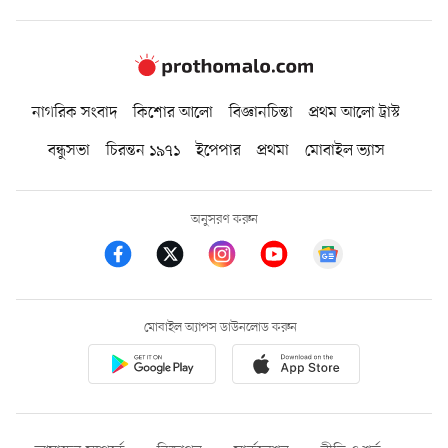
নাগরিক সংবাদ
কিশোর আলো
বিজ্ঞানচিন্তা
প্রথম আলো ট্রাস্ট
বন্ধুসভা
চিরন্তন ১৯৭১
ইপেপার
প্রথমা
মোবাইল ভ্যাস
অনুসরণ করুন
মোবাইল অ্যাপস ডাউনলোড করুন