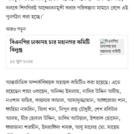
দলকে শিগগিরই আন্দোলনমুখী করার পরিকল্পনা সামনে রেখে এই
পুনর্গঠন করা হচ্ছে।’
আরও পড়ুন
বিএনপির ঢাকাসহ চার মহানগর কমিটি
বিলুপ্ত
১৩ জুন ২০২৪
আন্তর্জাতিক সম্পর্কবিষয়ক সহায়ক কমিটিও করা হয়েছে। এতে
রয়েছেন শামা ওবায়েদ, অনিন্দ্য ইসলাম, নাসির উদ্দিন অসীম,
নওশাদ জমির, কায়সার কামাল, আসাদুজ্জামান, আফরোজা খান,
ফাহিমা নাসরিন, জিবা খান, নিপুণ রায় চৌধুরী, শেখ রবিউল
আলম, মীর হেলাল উদ্দিন, তাবিথ আউয়াল, ইশরাক হোসেন,
ফারজানা শারমীন, ইসরাফিল খসরু, আবু সালেহ মো. সায়েম