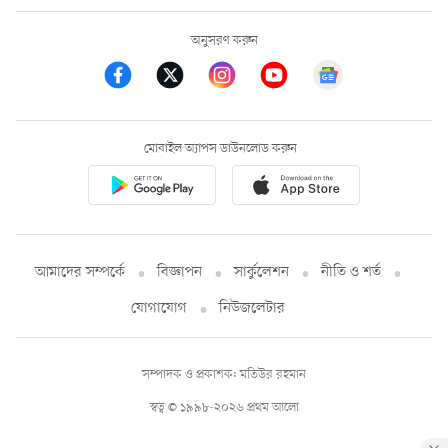
অনুসরণ করুন
মোবাইল অ্যাপস ডাউনলোড করুন
আমাদের সম্পর্কে
বিজ্ঞাপন
সার্কুলেশন
নীতি ও শর্ত
যোগাযোগ
নিউজলেটার
সম্পাদক ও প্রকাশক: মতিউর রহমান
স্বত্ব © ১৯৯৮-২০২৬ প্রথম আলো