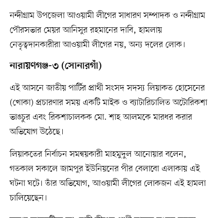
নন্দীগ্রাম উপজেলা আওয়ামী লীগের সাধারণ সম্পাদক ও নন্দীগ্রাম
পৌরসভার মেয়র আনিসুর রহমানের দাবি, হামলায়
নেতৃত্বদানকারীরা আওয়ামী লীগের নয়, অন্য দলের লোক।
নারায়ণগঞ্জ-৩ (সোনারগাঁ)
এই আসনে জাতীয় পার্টির প্রার্থী সংসদ সদস্য লিয়াকত হোসেনের
(খোকা) প্রচারণার সময় একটি মাইক ও ব্যাটারিচালিত অটোরিকশা
ভাঙচুর এবং রিকশাচালকক মো. শাহ আলমকে মারধর করার
অভিযোগ উঠেছে।
লিয়াকতের নির্বাচন সমন্বয়কারী মাহমুদুল আনোয়ার বলেন,
গতকাল সকালে জামপুর ইউনিয়নের পীর বেলাবো এলাকায় এই
ঘটনা ঘটে। তাঁর অভিযোগ, আওয়ামী লীগের লোকজন এই হামলা
চালিয়েছেন।