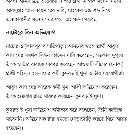
অবশ্য আসনটিতে আওয়ামী লীগের প্রার্থী সাবেক সংসদ সদস্য
আবদুল্লাহ আল কায়সারের দাবি, মাইকের উচ্চ শব্দ নিয়ে
এলাকাবাসীর সঙ্গে দ্বন্দ্বের ফলে এই ঘটনা ঘটেছে।
নাটোরে তিন অভিযোগ
নাটোর-১ (লালপুর-বাগাতিপাড়া) আসনের স্বতন্ত্র প্রার্থী আবুল
কালামের সমর্থক লিমন হোসেন দাবি করেছেন, গতকাল দুপুরে
তাঁকে ও তাঁর বাবাকে মারধর করেছেন আওয়ামী লীগের (নৌকা)
প্রার্থী শহিদুল ইসলামের কর্মী কুদরত ই খুদা ও তাঁর সহযোগীরা।
আবুল কালামের আরেক কর্মী মুসা আলী অভিযোগ করেছেন,
তাঁকে শুক্রবার রাতে মারধর করেছেন কুদরত ই খুদা।
কুদরত ই খুদা অভিযোগ অস্বীকার করে বলেছেন, তিনি কাউকে
মারেননি। অভিযোগকারীরা হয়তো দৌড়াদৌড়ি করতে গিয়ে আহত
হয়েছেন।