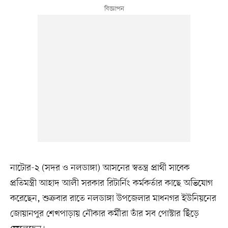
নাটোর-২ (সদর ও নলডাঙ্গা) আসনের স্বতন্ত্র প্রার্থী সাবেক
প্রতিমন্ত্রী আহাদ আলী সরকার রিটার্নিং কর্মকর্তার কাছে অভিযোগ
করেছেন, শুক্রবার রাতে নলডাঙ্গা উপজেলার মাধনগর ইউনিয়নের
জোয়ানপুর শেখপাড়ায় নৌকার কর্মীরা তাঁর সব পোস্টার ছিঁড়ে