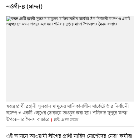
নওগাঁ-৪ (মান্দা)
স্বতন্ত্র প্রার্থী ব্রহানী সুলতান মামুদের মালিকানাধীন মার্কেটে তাঁর নির্বাচনী
ক্যাম্প ও একটি ওষুধের দোকানে ভাঙচুর করা হয়। শনিবার দুপুরে মান্দা
উপজেলার মৈনম বাজারে
ছবি: প্রথম আলো
এই আসনে আওয়ামী লীগের প্রার্থী নাহিদ মোর্শেদের নেতা-কর্মীরা