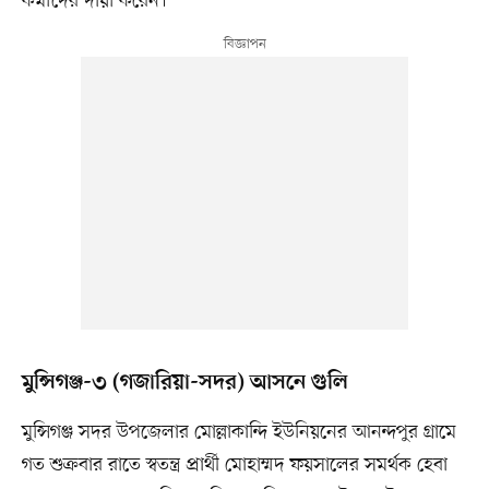
কর্মীদের দায়ী করেন।
মুন্সিগঞ্জ-৩ (গজারিয়া-সদর) আসনে গুলি
মুন্সিগঞ্জ সদর উপজেলার মোল্লাকান্দি ইউনিয়নের আনন্দপুর গ্রামে
গত শুক্রবার রাতে স্বতন্ত্র প্রার্থী মোহাম্মদ ফয়সালের সমর্থক হেবা