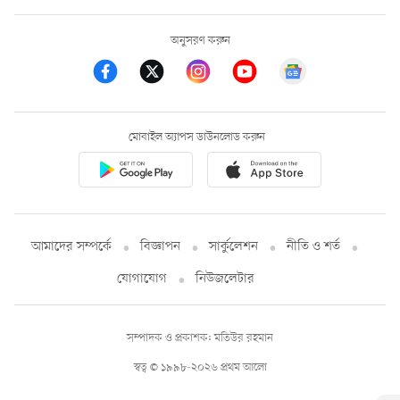
অনুসরণ করুন
মোবাইল অ্যাপস ডাউনলোড করুন
আমাদের সম্পর্কে
বিজ্ঞাপন
সার্কুলেশন
নীতি ও শর্ত
যোগাযোগ
নিউজলেটার
সম্পাদক ও প্রকাশক: মতিউর রহমান
স্বত্ব © ১৯৯৮-২০২৬ প্রথম আলো