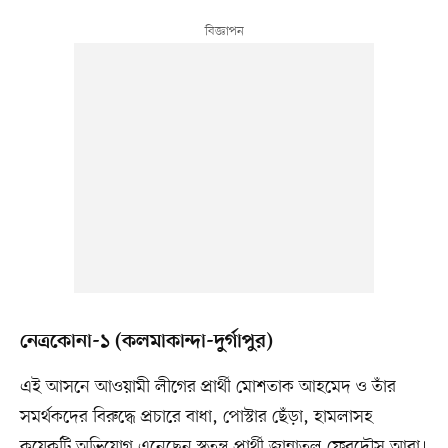
নেত্রকোনা-১ (কলমাকান্দা-দুর্গাপুর)
এই আসনে আওয়ামী লীগের প্রার্থী মোশতাক আহমেদ ও তাঁর
সমর্থকদের বিরুদ্ধে প্রচারে বাধা, পোস্টার ছেঁড়া, হামলাসহ
কয়েকটি অভিযোগ এনেছেন স্বতন্ত্র প্রার্থী জান্নাতুল ফেরদৌস আরা।