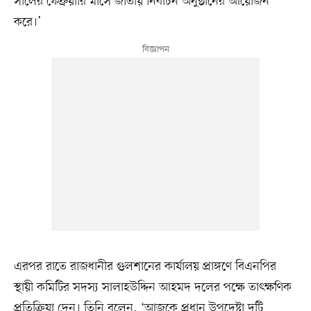
সালের ফেব্রুয়ারি মাসে জাতীয় নির্বাচন অনুষ্ঠানের আয়োজন
করে।’
এরপর রাতে রাজধানীর গুলশানের কার্যালয় প্রাঙ্গণে বিএনপির
স্থায়ী কমিটির সদস্য সালাহউদ্দিন আহমদ দলের পক্ষে তাৎক্ষণিক
প্রতিক্রিয়া দেন। তিনি বলেন, ‘আজকে প্রধান উপদেষ্টা দুটি