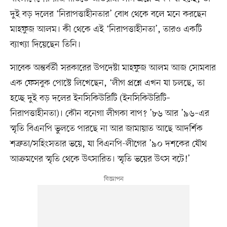
দুই বড় দলের ‘নিরাপত্তাহীনতার’ বোধ থেকে বলে মনে করছেন
মাহফুজ আলম। কী থেকে এই ‘নিরাপত্তাহীনতা’, তারও একটি
ব্যাখ্যা দিয়েছেন তিনি।
সাবেক অন্তর্বর্তী সরকারের উপদেষ্টা মাহফুজ আলম আজ সোমবার
এক ফেসবুক পোস্টে লিখেছেন, ‘লীগ প্রশ্নে এখন যা চলছে, তা
হচ্ছে দুই বড় দলের ইনসিকিউরিটি (ইনসিকিউরিটি–
নিরাপত্তাহীনতা)। কৌন বনেগা লীগকা বাপ? ’৮৬ আর ’৯৬–এর
স্মৃতি বিএনপি ভুলতে পারছে না আর জামায়াত আছে আদর্শিক
শত্রুতা/সহিংসতার ভয়ে, যা বিএনপি-লীগের ’৯০ দশকের যৌথ
আক্রমণের স্মৃতি থেকে উৎসারিত। স্মৃতি ভয়ের উৎস বটে!’