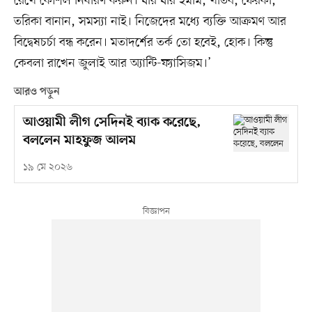
রেখে কৌশল নির্ধারণ করুন। যার যার ইমাম, খতিব, ফেরকা,
তরিকা বানান, সমস্যা নাই। নিজেদের মধ্যে ব্যক্তি আক্রমণ আর
বিদ্বেষচর্চা বন্ধ করেন। মতাদর্শের তর্ক তো হবেই, হোক। কিন্তু
কেবলা রাখেন জুলাই আর অ্যান্টি-ফ্যাসিজম।’
আরও পড়ুন
আওয়ামী লীগ সেদিনই ব্যাক করেছে,
বললেন মাহফুজ আলম
১৯ মে ২০২৬