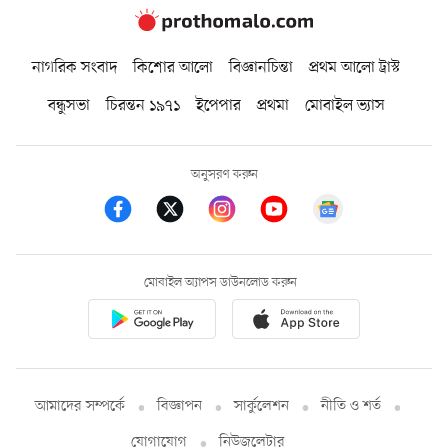
নাগরিক সংবাদ
কিশোর আলো
বিজ্ঞানচিন্তা
প্রথম আলো ট্রাস্ট
বন্ধুসভা
চিরন্তন ১৯৭১
ইপেপার
প্রথমা
মোবাইল ভ্যাস
অনুসরণ করুন
মোবাইল অ্যাপস ডাউনলোড করুন
আমাদের সম্পর্কে
বিজ্ঞাপন
সার্কুলেশন
নীতি ও শর্ত
যোগাযোগ
নিউজলেটার