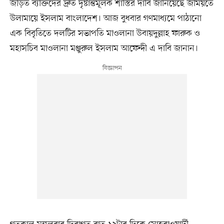
জড়িত ব্যক্তিদের দ্রুত দৃষ্টান্তমূলক শাস্তির দাবি জানিয়েছে জমিয়তে
উলামায়ে ইসলাম বাংলাদেশ। আজ বুধবার গণমাধ্যমে পাঠানো
এক বিবৃতিতে দলটির সভাপতি মাওলানা উবায়দুল্লাহ ফারুক ও
মহাসচিব মাওলানা মঞ্জুরুল ইসলাম আফেন্দী এ দাবি জানান।