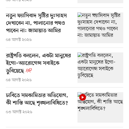
০৪ আগস্ট ২০২৬
নতুন ফ্যাসিবাদ সৃষ্টির দুঃসাহস
দেখাবেন না, পালানোর পথও
পাবেন না: জামায়াত আমির
০৪ আগস্ট ২০২৬
রাষ্ট্রপতি বললেন, একটা মানুষের
ইগো–অ্যারোগেন্স সবাইকে
ডুবিয়েছে
০৪ আগস্ট ২০২৬
ঢাবিতে সমকামিতার অভিযোগ,
কী শাস্তি আছে শৃঙ্খলাবিধিতে?
০৩ আগস্ট ২০২৬