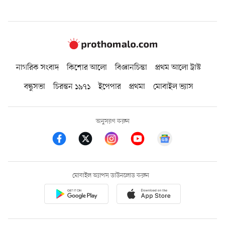
নাগরিক সংবাদ
কিশোর আলো
বিজ্ঞানচিন্তা
প্রথম আলো ট্রাস্ট
বন্ধুসভা
চিরন্তন ১৯৭১
ইপেপার
প্রথমা
মোবাইল ভ্যাস
অনুসরণ করুন
মোবাইল অ্যাপস ডাউনলোড করুন