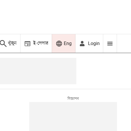
খুঁজুন
ই-পেপার
Login
Eng