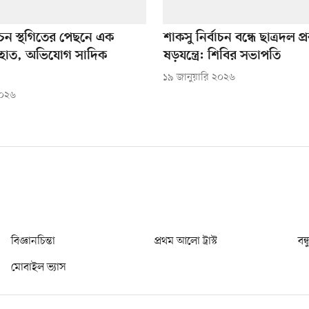
বাচন স্থগিতের পেছনে এক
শাকসু নির্বাচন বন্ধে ছাত্রদল প্র
 হাত, অভিযোগ সাদিক
ষড়যন্ত্রে: শিবির সভাপতি
১৯ জানুয়ারি ২০২৬
২০২৬
বিজ্ঞানচিন্তা
প্রথম আলো ট্রাস্ট
বন্
মোবাইল ভ্যাস