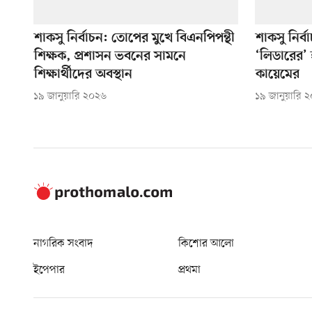
শাকসু নির্বাচন: তোপের মুখে বিএনপিপন্থী
শাকসু নির্
শিক্ষক, প্রশাসন ভবনের সামনে
‘লিডারের’
শিক্ষার্থীদের অবস্থান
কায়েমের
১৯ জানুয়ারি ২০২৬
১৯ জানুয়ারি 
নাগরিক সংবাদ
কিশোর আলো
ইপেপার
প্রথমা