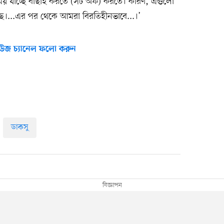
ময় যাচ্ছে বাছাই করতে (সর্ট অফ) করতে। কারণ, এগুলো
েছে।...এর পর থেকে আমরা বিরতিহীনভাবে...।’
উজ চ্যানেল ফলো করুন
ডাকসু