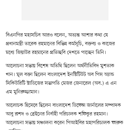
বিএনপির মহাসচিব আরও বলেন, অত্যন্ত আশার কথা যে
প্রধানমন্ত্রী তারেক রহমানের বিভিন্ন কর্মসূচি, বক্তব্য ও কাজের
মধ্যে জিয়াউর রহমানের প্রতিচ্ছবি দেখতে পাচ্ছেন তিনি।
আলোচনা সভায় বিশেষ অতিথি ছিলেন অর্থনীতিবিদ মুশতাক
খান। মূল বক্তা ছিলেন বাংলাদেশ ইনস্টিটিউট অব পিস অ্যান্ড
সিকিউরিটি স্টাডিজের সভাপতি মেজর জেনারেল (অব.) এ এন
এম মুনিরুজ্জামান।
আলোচক হিসেবে ছিলেন বাংলাদেশ ডিফেন্স জার্নালের সম্পাদক
আবু রূশদ ও ব্রেইনের নির্বাহী পরিচালক শফিকুর রহমান।
আলোচনা সভায় সঞ্চালনা করেন পিআইবির মহাপরিচালক ফারুক