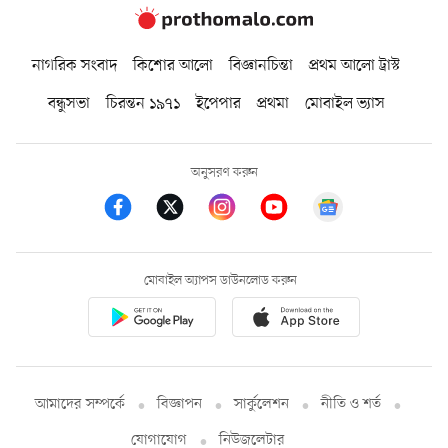
নাগরিক সংবাদ
কিশোর আলো
বিজ্ঞানচিন্তা
প্রথম আলো ট্রাস্ট
বন্ধুসভা
চিরন্তন ১৯৭১
ইপেপার
প্রথমা
মোবাইল ভ্যাস
অনুসরণ করুন
মোবাইল অ্যাপস ডাউনলোড করুন
আমাদের সম্পর্কে
বিজ্ঞাপন
সার্কুলেশন
নীতি ও শর্ত
যোগাযোগ
নিউজলেটার