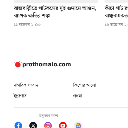
রাজবাড়ীতে পাটকলের দুই গুদামে আগুন,
কাঁচা পাট 
ব্যাপক ক্ষতির শঙ্কা
বাধ্যবাধক
১১ নভেম্বর ২০২৫
১৬ অক্টোবর ২
নাগরিক সংবাদ
কিশোর আলো
ইপেপার
প্রথমা
অনুসরণ করুন