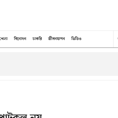
খেলা
বিনোদন
চাকরি
জীবনযাপন
ভিডিও