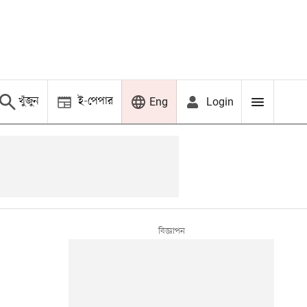
খুঁজুন
ই-পেপার
Login
Eng