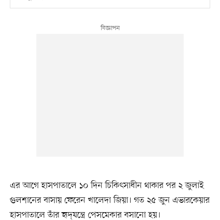
এর আগে হাসপাতালে ১০ দিন চিকিৎসাধীন থাকার পর ২ জুলাই
গুলশানের বাসায় ফেরেন খালেদা জিয়া। গত ২৫ জুন এভারকেয়ার
হাসপাতালে তাঁর হৃদ্‌যন্ত্রে পেসমেকার বসানো হয়।