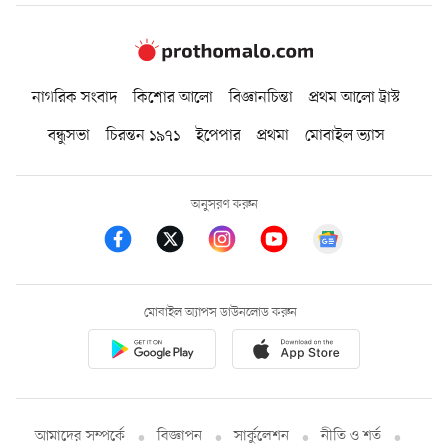
নাগরিক সংবাদ
কিশোর আলো
বিজ্ঞানচিন্তা
প্রথম আলো ট্রাস্ট
বন্ধুসভা
চিরন্তন ১৯৭১
ইপেপার
প্রথমা
মোবাইল ভ্যাস
অনুসরণ করুন
মোবাইল অ্যাপস ডাউনলোড করুন
আমাদের সম্পর্কে
বিজ্ঞাপন
সার্কুলেশন
নীতি ও শর্ত