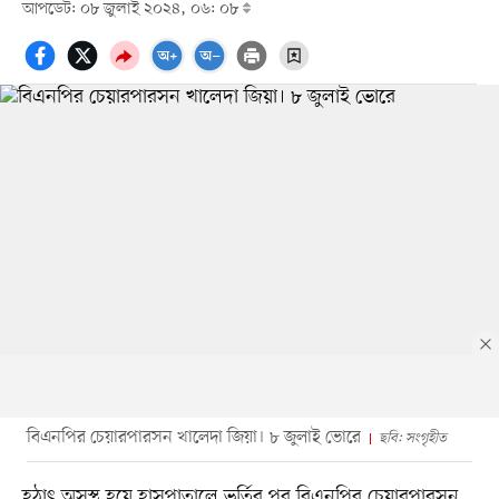
আপডেট: ০৮ জুলাই ২০২৪, ০৬: ০৮
বিএনপির চেয়ারপারসন খালেদা জিয়া। ৮ জুলাই ভোরে
ছবি: সংগৃহীত
হঠাৎ অসুস্থ হয়ে হাসপাতালে ভর্তির পর বিএনপির চেয়ারপারসন