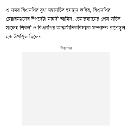
এ সময় বিএনপির যুগ্ম মহাসচিব হুমায়ুন কবির, বিএনপির
চেয়ারম্যানের উপদেষ্টা মাহদী আমিন, চেয়ারম্যানের প্রেস সচিব
সালেহ শিবলী ও বিএনপির আন্তর্জাতিকবিষয়ক সম্পাদক রাশেদুল
হক উপস্থিত ছিলেন।