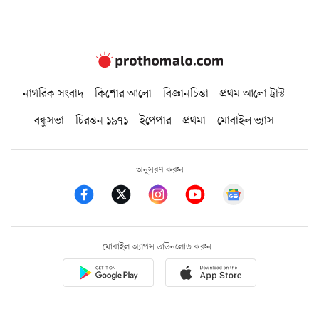
নাগরিক সংবাদ
কিশোর আলো
বিজ্ঞানচিন্তা
প্রথম আলো ট্রাস্ট
বন্ধুসভা
চিরন্তন ১৯৭১
ইপেপার
প্রথমা
মোবাইল ভ্যাস
অনুসরণ করুন
মোবাইল অ্যাপস ডাউনলোড করুন