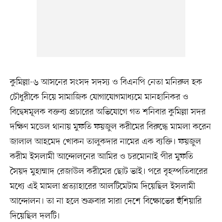
কুমিল্লা-৬ আসনের সংসদ সদস্য ও বিএনপি নেতা মনিরুল হক
চৌধুরীকে নিয়ে সামাজিক যোগাযোগমাধ্যমে মানহানিকর ও
বিদ্বেষমূলক বক্তব্য প্রচারের অভিযোগে গত শনিবার কুমিল্লা সদর
দক্ষিণ মডেল থানায় মুফতি ফয়জুল করীমের বিরুদ্ধে মামলা করেন
জালাল আহমেদ খোকন তালুকদার নামের এক ব্যক্তি। ফয়জুল
করীম ইসলামী আন্দোলনের আমির ও চরমোনাই পীর মুফতি
সৈয়দ মুহাম্মাদ রেজাউল করীমের ছোট ভাই। পরে বৃহস্পতিবারের
মধ্যে এই মামলা প্রত্যাহারের আলটিমেটাম দিয়েছিল ইসলামী
আন্দোলন। তা না হলে শুক্রবার সারা দেশে বিক্ষোভের হুঁশিয়ারি
দিয়েছিল দলটি।