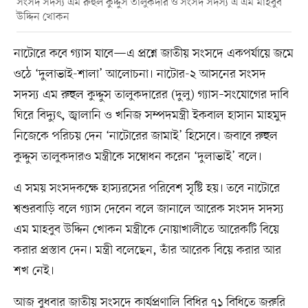
সংসদ সদস্য এম রুহুল কুদ্দুস তালুকদার ও সংসদ সদস্য এ এম মাহবুব
উদ্দিন খোকন
নাটোরে কবে গ্যাস যাবে—এ প্রশ্নে জাতীয় সংসদে একপর্যায়ে জমে
ওঠে ‘দুলাভাই-শালা’ আলোচনা। নাটোর-২ আসনের সংসদ
সদস্য এম রুহুল কুদ্দুস তালুকদারের (দুলু) গ্যাস–সংযোগের দাবি
ঘিরে বিদ্যুৎ, জ্বালানি ও খনিজ সম্পদমন্ত্রী ইকবাল হাসান মাহমুদ
নিজেকে পরিচয় দেন ‘নাটোরের জামাই’ হিসেবে। জবাবে রুহুল
কুদ্দুস তালুকদারও মন্ত্রীকে সম্বোধন করেন ‘দুলাভাই’ বলে।
এ সময় সংসদকক্ষে হাস্যরসের পরিবেশ সৃষ্টি হয়। তবে নাটোরে
শ্বশুরবাড়ি বলে গ্যাস দেবেন বলে জানালে আরেক সংসদ সদস্য
এম মাহবুব উদ্দিন খোকন মন্ত্রীকে নোয়াখালীতে আরেকটি বিয়ে
করার প্রস্তাব দেন। মন্ত্রী বলেছেন, তাঁর আরেক বিয়ে করার আর
শখ নেই।
আজ বুধবার জাতীয় সংসদে কার্যপ্রণালি বিধির ৭১ বিধিতে জরুরি