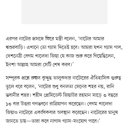
এরপর নাটোর প্রসঙ্গে ফিরে মন্ত্রী বলেন, ‘নাটোর আমার
শ্বশুরবাড়ি। এখানে তো গ্যাস দিতেই হবে। আমরা যখন গ্যাস পাব,
দেশনেত্রী বেগম খালেদা জিয়া যে কাজ শুরু করে গিয়েছিলেন,
ইনশা আল্লাহ আমরা সেটি শেষ করব।’
সম্পূরক প্রশ্নে রুহুল কুদ্দুছ তালুকদার নাটোরের ঐতিহাসিক গুরুত্ব
তুলে ধরে বলেন, ‘নাটোর শুধু বনলতা সেনের শহর নয়, রানি
ভবানীর শহর। শহীদ প্রেসিডেন্ট জিয়াউর রহমান সাড়ে ৩ বছরে
১৩ বার উত্তরা গণভবনে রাত্রিযাপন করেছেন। বেগম খালেদা
জিয়াও নাটোরে একাধিকবার অবস্থান করেছেন। নাটোরের মানুষ
জানতে চায়—তারা কবে নাগাদ গ্যাস–সংযোগ পাবে।’