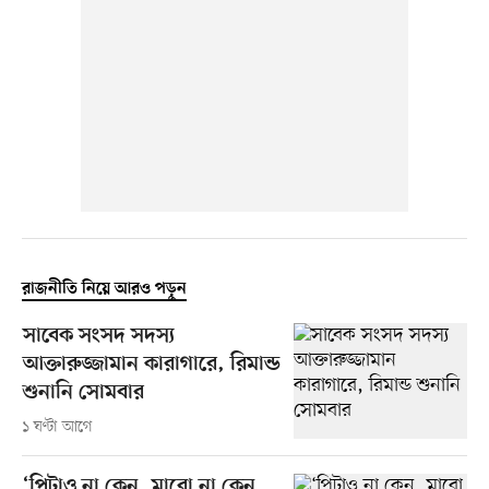
রাজনীতি নিয়ে আরও পড়ুন
সাবেক সংসদ সদস্য
আক্তারুজ্জামান কারাগারে, রিমান্ড
শুনানি সোমবার
১ ঘণ্টা আগে
‘পিটাও না কেন, মারো না কেন