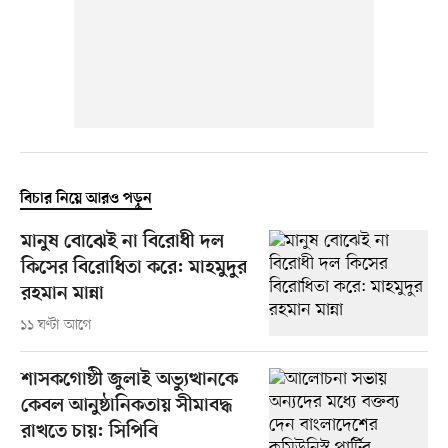
বিচার নিয়ে আরও পড়ুন
মানুষ বোঝেই না বিরোধী দল
কিসের বিরোধিতা করে: মাহমুদুর
রহমান মান্না
১১ ঘণ্টা আগে
শাসকগোষ্ঠী জুলাই অভ্যুত্থানকে
কেবল আনুষ্ঠানিকতায় সীমাবদ্ধ
রাখতে চায়: সিপিবি