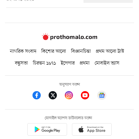
নাগরিক সংবাদ
কিশোর আলো
বিজ্ঞানচিন্তা
প্রথম আলো ট্রাস্ট
বন্ধুসভা
চিরন্তন ১৯৭১
ইপেপার
প্রথমা
মোবাইল ভ্যাস
অনুসরণ করুন
মোবাইল অ্যাপস ডাউনলোড করুন