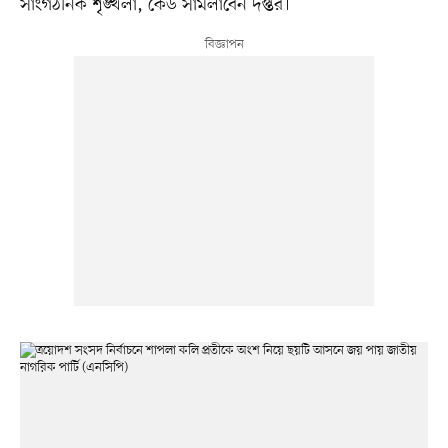
সাংগঠনিক শৃঙ্খলা, কেউ সামলাবেন দপ্তর।