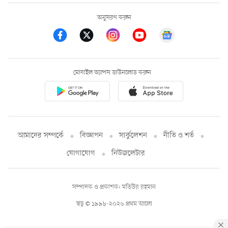
অনুসরণ করুন
মোবাইল অ্যাপস ডাউনলোড করুন
আমাদের সম্পর্কে
বিজ্ঞাপন
সার্কুলেশন
নীতি ও শর্ত
যোগাযোগ
নিউজলেটার
সম্পাদক ও প্রকাশক: মতিউর রহমান
স্বত্ব © ১৯৯৮-২০২৬ প্রথম আলো