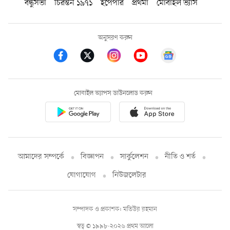
বন্ধুসভা
চিরন্তন ১৯৭১
ইপেপার
প্রথমা
মোবাইল ভ্যাস
অনুসরণ করুন
মোবাইল অ্যাপস ডাউনলোড করুন
আমাদের সম্পর্কে
বিজ্ঞাপন
সার্কুলেশন
নীতি ও শর্ত
যোগাযোগ
নিউজলেটার
সম্পাদক ও প্রকাশক: মতিউর রহমান
স্বত্ব © ১৯৯৮-২০২৬ প্রথম আলো