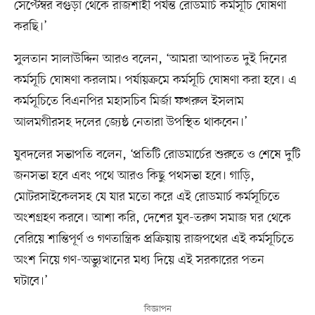
সেপ্টেম্বর বগুড়া থেকে রাজশাহী পর্যন্ত রোডমার্চ কর্মসূচি ঘোষণা
করছি।’
সুলতান সালাউদ্দিন আরও বলেন, ‘আমরা আপাতত দুই দিনের
কর্মসূচি ঘোষণা করলাম। পর্যায়ক্রমে কর্মসূচি ঘোষণা করা হবে। এ
কর্মসূচিতে বিএনপির মহাসচিব মির্জা ফখরুল ইসলাম
আলমগীরসহ দলের জ্যেষ্ঠ নেতারা উপস্থিত থাকবেন।’
যুবদলের সভাপতি বলেন, ‘প্রতিটি রোডমার্চের শুরুতে ও শেষে দুটি
জনসভা হবে এবং পথে আরও কিছু পথসভা হবে। গাড়ি,
মোটরসাইকেলসহ যে যার মতো করে এই রোডমার্চ কর্মসূচিতে
অংশগ্রহণ করবে। আশা করি, দেশের যুব-তরুণ সমাজ ঘর থেকে
বেরিয়ে শান্তিপূর্ণ ও গণতান্ত্রিক প্রক্রিয়ায় রাজপথের এই কর্মসূচিতে
অংশ নিয়ে গণ-অভ্যুত্থানের মধ্য দিয়ে এই সরকারের পতন
ঘটাবে।’