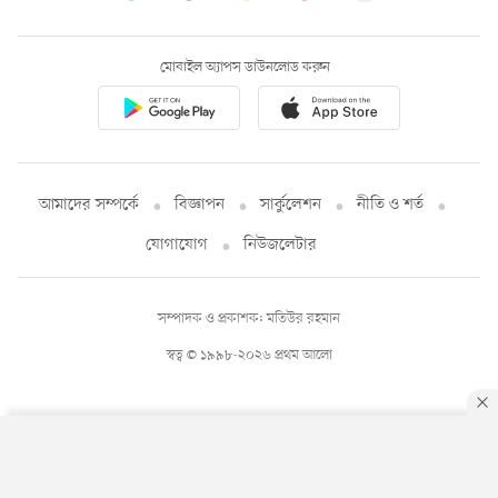
মোবাইল অ্যাপস ডাউনলোড করুন
আমাদের সম্পর্কে
বিজ্ঞাপন
সার্কুলেশন
নীতি ও শর্ত
যোগাযোগ
নিউজলেটার
সম্পাদক ও প্রকাশক: মতিউর রহমান
স্বত্ব © ১৯৯৮-২০২৬ প্রথম আলো
By using this site, you agree to our
Privacy Policy
.
OK