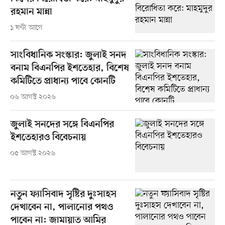
রহমান মান্না
১ ঘণ্টা আগে
সাংবিধানিক সংস্কার: জুলাই সনদ
বনাম বিএনপির ইশতেহার, বিশেষ
কমিটিতে প্রাধান্য পাবে কোনটি
০৬ আগস্ট ২০২৬
জুলাই সনদের সঙ্গে বিএনপির
ইশতেহারও বিবেচনায়
০৫ আগস্ট ২০২৬
নতুন ফ্যাসিবাদ সৃষ্টির দুঃসাহস
দেখাবেন না, পালানোর পথও
পাবেন না: জামায়াত আমির