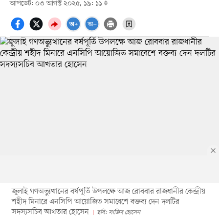
আপডেট: ০৩ আগস্ট ২০২৫, ১৯: ১১
জুলাই গণঅভ্যুত্থানের বর্ষপূর্তি উপলক্ষে আজ রোববার রাজধানীর কেন্দ্রীয়
শহীদ মিনারে ‌এনসিপি আয়োজিত সমাবেশে বক্তব্য দেন দলটির
সদস্যসচিব আখতার হোসেন
ছবি: সাজিদ হোসেন