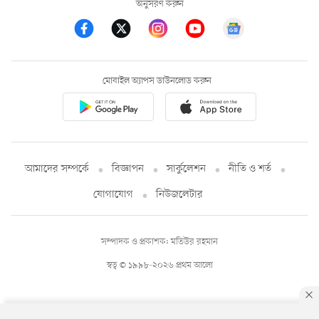
অনুসরণ করুন
মোবাইল অ্যাপস ডাউনলোড করুন
আমাদের সম্পর্কে
বিজ্ঞাপন
সার্কুলেশন
নীতি ও শর্ত
যোগাযোগ
নিউজলেটার
সম্পাদক ও প্রকাশক: মতিউর রহমান
স্বত্ব © ১৯৯৮-২০২৬ প্রথম আলো