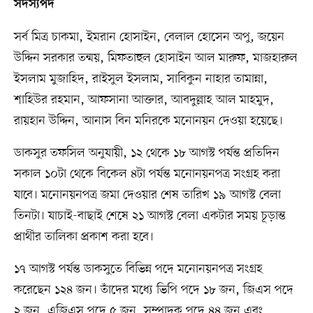
সদস্যপদ
সর্ব মিত্র চাকমা, ইমরান হোসাইন, বেলাল হোসেন অপু, জয়েন
উদ্দিন সরকার তন্ময়, মিফতাহুল হোসাইন আল মারুফ, মাজহারুল
ইসলাম মুজাহিদ, রাইসুল ইসলাম, সাবিকুন নাহার তামান্না,
শাহিউর রহমান, আফসানা আক্তার, আবদুল্লাহ আল মাহমুদ,
রায়হান উদ্দিন, আনাস বিন মনিরকে মনোনয়ন দেওয়া হয়েছে।
ডাকসুর তফসিল অনুযায়ী, ১২ থেকে ১৮ আগস্ট পর্যন্ত প্রতিদিন
সকাল ১০টা থেকে বিকেল ৪টা পর্যন্ত মনোনয়নপত্র সংগ্রহ করা
যাবে। মনোনয়নপত্র জমা দেওয়ার শেষ তারিখ ১৯ আগস্ট বেলা
তিনটা। যাচাই-বাছাই শেষে ২১ আগস্ট বেলা একটার সময় চূড়ান্ত
প্রার্থীর তালিকা প্রকাশ করা হবে।
১৭ আগস্ট পর্যন্ত ডাকসুতে বিভিন্ন পদে মনোনয়নপত্র সংগ্রহ
করেছেন ১২৪ জন। তাঁদের মধ্যে ভিপি পদে ১৮ জন, জিএস পদে
২ জন, এজিএস পদে ৫ জন, সম্পাদক পদে ৪৪ জন এবং