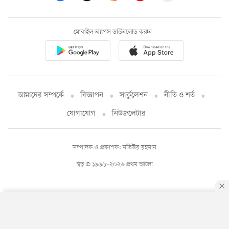
মোবাইল অ্যাপস ডাউনলোড করুন
আমাদের সম্পর্কে
বিজ্ঞাপন
সার্কুলেশন
নীতি ও শর্ত
যোগাযোগ
নিউজলেটার
সম্পাদক ও প্রকাশক: মতিউর রহমান
স্বত্ব © ১৯৯৮-২০২৬ প্রথম আলো
By using this site, you agree to our
Privacy Policy
.
OK