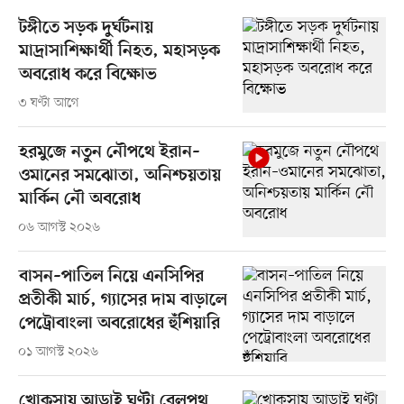
টঙ্গীতে সড়ক দুর্ঘটনায়
মাদ্রাসাশিক্ষার্থী নিহত, মহাসড়ক
অবরোধ করে বিক্ষোভ
৩ ঘণ্টা আগে
হরমুজে নতুন নৌপথে ইরান–
ওমানের সমঝোতা, অনিশ্চয়তায়
মার্কিন নৌ অবরোধ
০৬ আগস্ট ২০২৬
বাসন–পাতিল নিয়ে এনসিপির
প্রতীকী মার্চ, গ্যাসের দাম বাড়ালে
পেট্রোবাংলা অবরোধের হুঁশিয়ারি
০১ আগস্ট ২০২৬
খোকসায় আড়াই ঘণ্টা রেলপথ