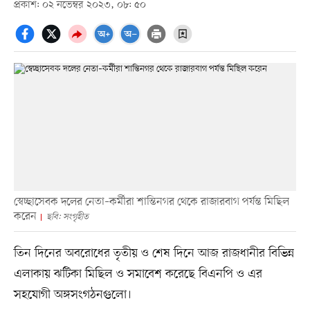
প্রকাশ: ০২ নভেম্বর ২০২৩, ০৮: ৫০
স্বেচ্ছাসেবক দলের নেতা–কর্মীরা শান্তিনগর থেকে রাজারবাগ পর্যন্ত মিছিল
করেন
ছবি: সংগৃহীত
তিন দিনের অবরোধের তৃতীয় ও শেষ দিনে আজ রাজধানীর বিভিন্ন
এলাকায় ঝটিকা মিছিল ও সমাবেশ করেছে বিএনপি ও এর
সহযোগী অঙ্গসংগঠনগুলো।