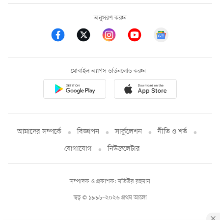
অনুসরণ করুন
মোবাইল অ্যাপস ডাউনলোড করুন
আমাদের সম্পর্কে
বিজ্ঞাপন
সার্কুলেশন
নীতি ও শর্ত
যোগাযোগ
নিউজলেটার
সম্পাদক ও প্রকাশক: মতিউর রহমান
স্বত্ব © ১৯৯৮-২০২৬ প্রথম আলো