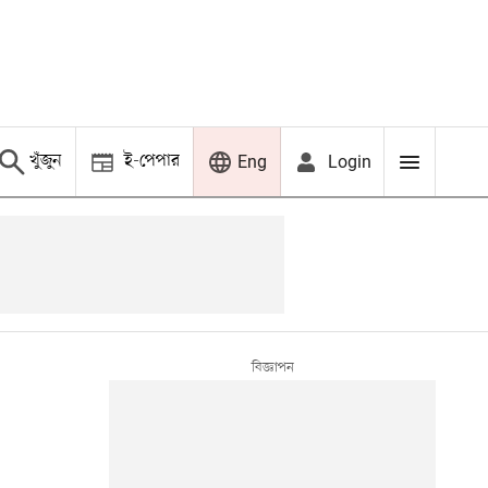
খুঁজুন
ই-পেপার
Login
Eng