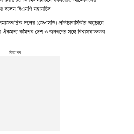
য়ার্স ইনস্টিটিউশন মিলনায়তনে গণসংহতি আন্দোলনের
 কথা বলেন বিএনপি মহাসচিব।
জতান্ত্রিক দলের (জেএসডি) প্রতিষ্ঠাবার্ষিকীর অনুষ্ঠানে
তীয় ঐকমত্য কমিশন দেশ ও জনগণের সঙ্গে বিশ্বাসঘাতকতা