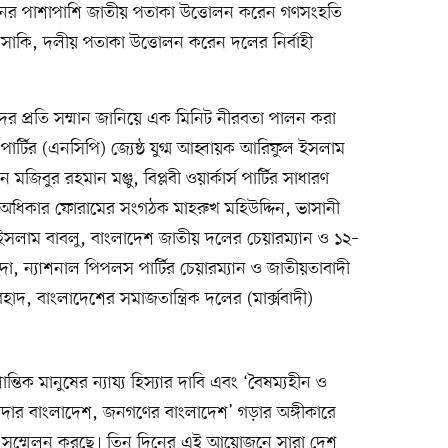
শনের পাশাপাশি জাতীয় পতাকা উত্তোলন করেন গণসংহতি
 সাকি, দলীয় পতাকা উত্তোলন করেন দলের নির্বাহী
দের প্রতি সম্মান জানিয়ে এক মিনিট নীরবতা পালন করা
 পার্টির (এনসিপি) জ্যেষ্ঠ যুগ্ম আহ্বায়ক আরিফুল ইসলাম
জিবুর রহমান মঞ্জু, বিপ্লবী ওয়ার্কার্স পার্টির সাধারণ
অধিকার ফোরামের সংগঠক মাহরুখ মহিউদ্দিন, ভাসানী
ল ইসলাম বাবলু, বাংলাদেশ জাতীয় দলের চেয়ারম্যান ও ১২–
 ন্যাশনাল পিপলস পার্টির চেয়ারম্যান ও জাতীয়তাবাদী
দ, বাংলাদেশের সমাজতান্ত্রিক দলের (মার্ক্সবাদী)
ন্তিক মানুষের ন্যায্য হিস্যার দাবি এবং ‘বৈষম্যহীন ও
র্যাদার বাংলাদেশ, জনগণের বাংলাদেশ’ গড়ার অঙ্গীকারে
 সম্মেলন করছে। তিন দিনের এই আয়োজনে সারা দেশ