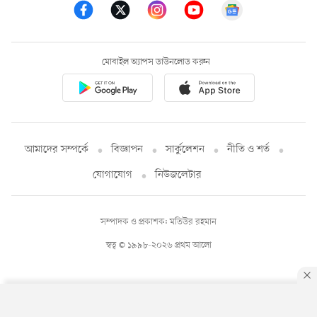
মোবাইল অ্যাপস ডাউনলোড করুন
আমাদের সম্পর্কে
বিজ্ঞাপন
সার্কুলেশন
নীতি ও শর্ত
যোগাযোগ
নিউজলেটার
সম্পাদক ও প্রকাশক: মতিউর রহমান
স্বত্ব © ১৯৯৮-২০২৬ প্রথম আলো