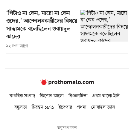
‘পিটাও না কেন, মারো না কেন
ওদের,’ আন্দোলনকারীদের বিষয়ে
সাদ্দামকে বলেছিলেন ওবায়দুল
কাদের
২২ ঘণ্টা আগে
নাগরিক সংবাদ
কিশোর আলো
বিজ্ঞানচিন্তা
প্রথম আলো ট্রাস্ট
বন্ধুসভা
চিরন্তন ১৯৭১
ইপেপার
প্রথমা
মোবাইল ভ্যাস
অনুসরণ করুন