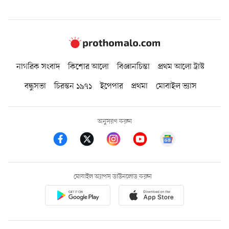
নাগরিক সংবাদ
কিশোর আলো
বিজ্ঞানচিন্তা
প্রথম আলো ট্রাস্ট
বন্ধুসভা
চিরন্তন ১৯৭১
ইপেপার
প্রথমা
মোবাইল ভ্যাস
অনুসরণ করুন
মোবাইল অ্যাপস ডাউনলোড করুন