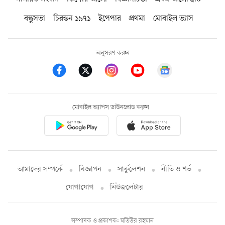
বন্ধুসভা
চিরন্তন ১৯৭১
ইপেপার
প্রথমা
মোবাইল ভ্যাস
অনুসরণ করুন
মোবাইল অ্যাপস ডাউনলোড করুন
আমাদের সম্পর্কে
বিজ্ঞাপন
সার্কুলেশন
নীতি ও শর্ত
যোগাযোগ
নিউজলেটার
সম্পাদক ও প্রকাশক: মতিউর রহমান