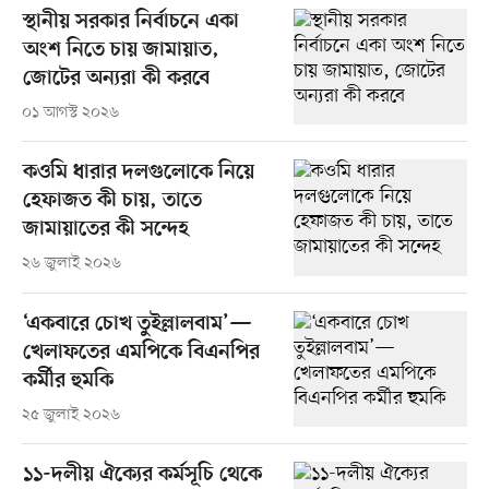
স্থানীয় সরকার নির্বাচনে একা
অংশ নিতে চায় জামায়াত,
জোটের অন্যরা কী করবে
০১ আগস্ট ২০২৬
কওমি ধারার দলগুলোকে নিয়ে
হেফাজত কী চায়, তাতে
জামায়াতের কী সন্দেহ
২৬ জুলাই ২০২৬
‘একবারে চোখ তুইল্লালবাম’—
খেলাফতের এমপিকে বিএনপির
কর্মীর হুমকি
২৫ জুলাই ২০২৬
১১-দলীয় ঐক্যের কর্মসূচি থেকে