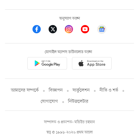
অনুসরণ করুন
মোবাইল অ্যাপস ডাউনলোড করুন
আমাদের সম্পর্কে
বিজ্ঞাপন
সার্কুলেশন
নীতি ও শর্ত
যোগাযোগ
নিউজলেটার
সম্পাদক ও প্রকাশক: মতিউর রহমান
স্বত্ব © ১৯৯৮-২০২৬ প্রথম আলো