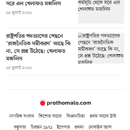
সরে এল খেলাফত মজলিস
২৫ জুলাই ২০২৬
রাষ্ট্রপতির পদত্যাগের পেছনে
‘রাজনৈতিক সমীকরণ’ আছে কি
না, সে প্রশ্ন উঠেছে: খেলাফত
মজলিস
২৪ জুলাই ২০২৬
নাগরিক সংবাদ
কিশোর আলো
বিজ্ঞানচিন্তা
প্রথম আলো ট্রাস্ট
বন্ধুসভা
চিরন্তন ১৯৭১
ইপেপার
প্রথমা
মোবাইল ভ্যাস