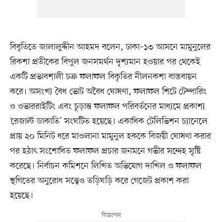
বিবৃতিতে জালালুদ্দীন আহমদ বলেন, ঢাকা–১৩ আসনে মামুনুলের
রিকশা প্রতীকের বিপুল জনসমর্থন দৃশ্যমান হওয়ার পর থেকেই
একটি প্রভাবশালী চক্র ফলাফল বিকৃতির নীলনকশা বাস্তবায়ন
করে। অসংখ্য বৈধ ভোট অবৈধ ঘোষণা, ফলাফল শিটে টেম্পারিং
ও ওভাররাইটিং এবং চূড়ান্ত ফলাফল পরিবর্তনের মাধ্যমে প্রকাশ্য
‘রেজাল্ট ডাকাতি’ সংঘটিত হয়েছে। একাধিক টেলিভিশন চ্যানেলে
প্রায় ২০ মিনিট ধরে মাওলানা মামুনুল হককে বিজয়ী ঘোষণা করার
পর হঠাৎ সংশোধিত ফলাফল প্রচার জনমনে গভীর সন্দেহ সৃষ্টি
করেছে। নির্বাচন কমিশনে লিখিত অভিযোগ দাখিল ও ফলাফল
স্থগিতের অনুরোধ সত্ত্বেও তড়িঘড়ি করে গেজেট প্রকাশ করা
হয়েছে।