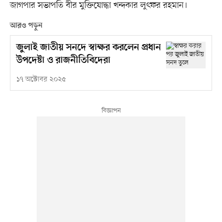
জাগপার সভাপতি বীর মুক্তিযোদ্ধা খন্দকার লুৎফর রহমান।
আরও পড়ুন
জুলাই জাতীয় সনদে স্বাক্ষর করলেন প্রধান
উপদেষ্টা ও রাজনীতিবিদেরা
১৭ অক্টোবর ২০২৫