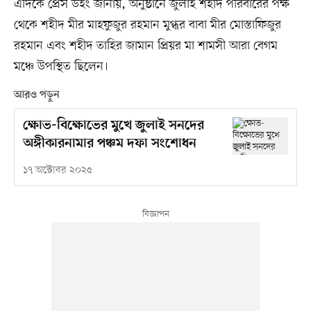
এদিকে প্রেস উইং জানায়, অনুষ্ঠানে জুলাই শহীদ পরিবারের পক্ষ
থেকে শহীদ মীর মাহফুজুর রহমান মুগ্ধর বাবা মীর মোস্তাফিজুর
রহমান এবং শহীদ তাহির জামান প্রিয়র মা শামসী আরা বেগম
মঞ্চে উপস্থিত ছিলেন।
আরও পড়ুন
ক্ষোভ-বিক্ষোভের মুখে জুলাই সনদের
অঙ্গীকারনামার পঞ্চম দফা সংশোধন
১৭ অক্টোবর ২০২৫