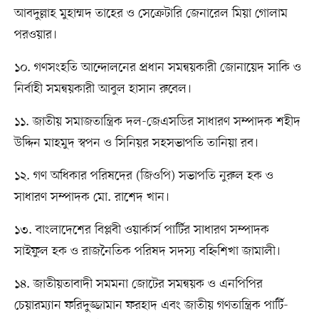
আবদুল্লাহ মুহাম্মদ তাহের ও সেক্রেটারি জেনারেল মিয়া গোলাম
পরওয়ার।
১০. গণসংহতি আন্দোলনের প্রধান সমন্বয়কারী জোনায়েদ সাকি ও
নির্বাহী সমন্বয়কারী আবুল হাসান রুবেল।
১১. জাতীয় সমাজতান্ত্রিক দল-জেএসডির সাধারণ সম্পাদক শহীদ
উদ্দিন মাহমুদ স্বপন ও সিনিয়র সহসভাপতি তানিয়া রব।
১২. গণ অধিকার পরিষদের (জিওপি) সভাপতি নুরুল হক ও
সাধারণ সম্পাদক মো. রাশেদ খান।
১৩. বাংলাদেশের বিপ্লবী ওয়ার্কার্স পার্টির সাধারণ সম্পাদক
সাইফুল হক ও রাজনৈতিক পরিষদ সদস্য বহ্নিশিখা জামালী।
১৪. জাতীয়তাবাদী সমমনা জোটের সমন্বয়ক ও এনপিপির
চেয়ারম্যান ফরিদুজ্জামান ফরহাদ এবং জাতীয় গণতান্ত্রিক পার্টি-