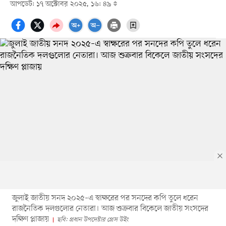
আপডেট: ১৭ অক্টোবর ২০২৫, ১৬: ৪৯
জুলাই জাতীয় সনদ ২০২৫–এ স্বাক্ষরের পর সনদের কপি তুলে ধরেন
রাজনৈতিক দলগুলোর নেতারা। আজ শুক্রবার বিকেলে জাতীয় সংসদের
দক্ষিণ প্লাজায়
ছবি: প্রধান উপদেষ্টার প্রেস উইং