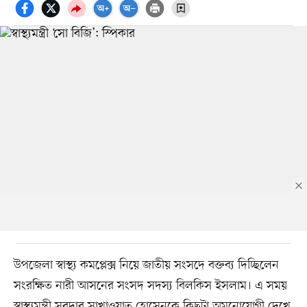
উপজেলা স্বাস্থ্য কমপ্লেক্স নিয়ে জাতীয় সংসদে বক্তব্য দিচ্ছিলেন
সংরক্ষিত নারী আসনের সংসদ সদস্য বিলকিস ইসলাম। এ সময়
স্বাস্থ্যমন্ত্রী সরদার সাখাওয়াত হোসেনকে কিছুটা অমনোযোগী দেখে