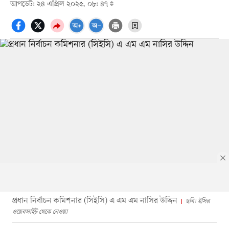
আপডেট: ২৪ এপ্রিল ২০২৫, ০৮: ৪৭
প্রধান নির্বাচন কমিশনার (সিইসি) এ এম এম নাসির উদ্দিন
ছবি: ইসির
ওয়েবসাইট থেকে নেওয়া