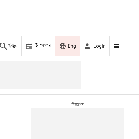
খুঁজুন
ই-পেপার
Login
Eng