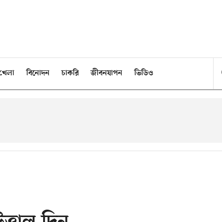
খেলা
বিনোদন
চাকরি
জীবনযাপন
ভিডিও