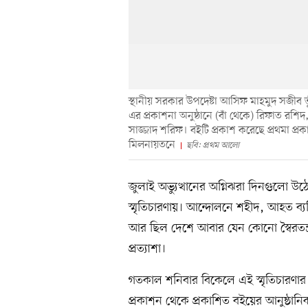
স্থানীয় সরকার উপদেষ্টা আসিফ মাহমুদ সজীব ভুঁ
এর প্রকাশনা অনুষ্ঠানে (বাঁ থেকে) রিফাত র
সাজ্জাদ শরিফ। বইটি প্রকাশ করেছে প্রথমা প্
মিলনায়তনে
ছবি: প্রথম আলো
জুলাই অভ্যুত্থানের অগ্নিঝরা দিনগুলো উঠ
স্মৃতিচারণায়। আন্দোলনে শহীদ, আহত ব্যক্
আর ছিল দেশে আবার যেন কোনো স্বৈরতন্ত্র 
প্রত্যাশা।
গতকাল শনিবার বিকেলে এই স্মৃতিচারণার সু
প্রকাশন থেকে প্রকাশিত বইয়ের আনুষ্ঠানিক