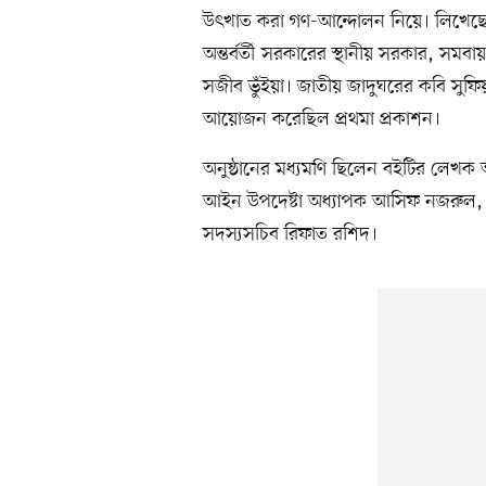
উৎখাত করা গণ-আন্দোলন নিয়ে। লিখেছে
অন্তর্বর্তী সরকারের স্থানীয় সরকার, সমবা
সজীব ভুঁইয়া। জাতীয় জাদুঘরের কবি সুফি
আয়োজন করেছিল প্রথমা প্রকাশন।
অনুষ্ঠানের মধ্যমণি ছিলেন বইটির লেখ
আইন উপদেষ্টা অধ্যাপক আসিফ নজরুল, জা
সদস্যসচিব রিফাত রশিদ।