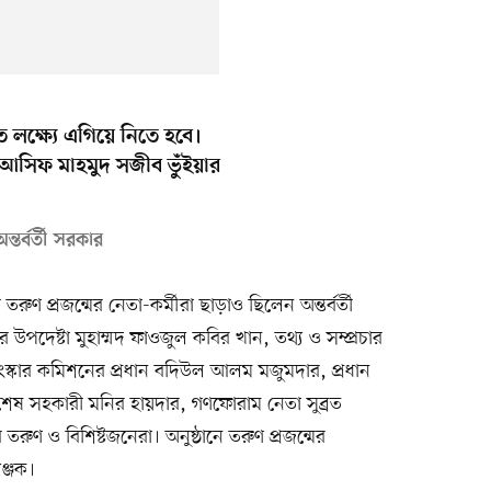
্ষিত লক্ষ্যে এগিয়ে নিতে হবে।
 আসিফ মাহমুদ সজীব ভুঁইয়ার
র্বর্তী সরকার
রুণ প্রজন্মের নেতা-কর্মীরা ছাড়াও ছিলেন অন্তর্বর্তী
র উপদেষ্টা মুহাম্মদ ফাওজুল কবির খান, তথ্য ও সম্প্রচার
 সংস্কার কমিশনের প্রধান বদিউল আলম মজুমদার, প্রধান
শেষ সহকারী মনির হায়দার, গণফোরাম নেতা সুব্রত
 তরুণ ও বিশিষ্টজনেরা। অনুষ্ঠানে তরুণ প্রজন্মের
ঞ্জক।