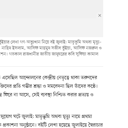
ইয়ার লেখা গণ-অভ্যুত্থান নিয়ে বই জুলাই: মাতৃভূমি অথবা মৃত্যু–
শিদ, নাহিদ ইসলাম, আসিফ মাহমুদ সজীব ভুঁইয়া, আসিফ নজরুল ও
রকাশন। গতকাল রাজধানীর জাতীয় জাদুঘরের কবি সুফিয়া কামাল
ে এসেছিল আন্দোলনের কেন্দ্রীয় নেতৃত্বে থাকা তরুণদের
তিদের প্রতি গভীর শ্রদ্ধা ও সমবেদনা ছিল তাঁদের কণ্ঠে।
ফিরে না আসে, সেই ব্যবস্থা নিশ্চিত করার প্রত্যয় ও
যোগ ঘটে জুলাই: মাতৃভূমি অথবা মৃত্যু নামে প্রথমা
 প্রকাশনা অনুষ্ঠানে। বইটি লেখা হয়েছে জুলাইয়ে স্বৈরাচার