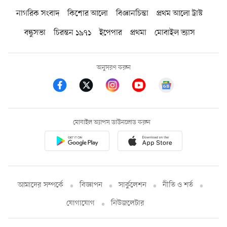
নাগরিক সংবাদ
কিশোর আলো
বিজ্ঞানচিন্তা
প্রথম আলো ট্রাস্ট
বন্ধুসভা
চিরন্তন ১৯৭১
ইপেপার
প্রথমা
মোবাইল ভ্যাস
অনুসরণ করুন
মোবাইল অ্যাপস ডাউনলোড করুন
আমাদের সম্পর্কে
বিজ্ঞাপন
সার্কুলেশন
নীতি ও শর্ত
যোগাযোগ
নিউজলেটার