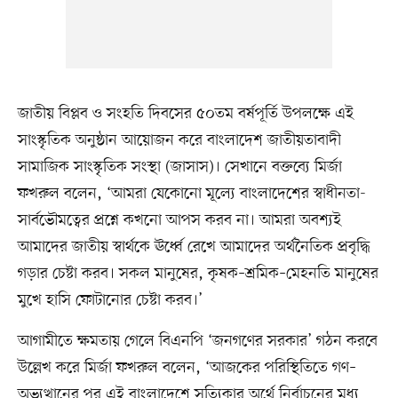
জাতীয় বিপ্লব ও সংহতি দিবসের ৫০তম বর্ষপূর্তি উপলক্ষে এই
সাংস্কৃতিক অনুষ্ঠান আয়োজন করে বাংলাদেশ জাতীয়তাবাদী
সামাজিক সাংস্কৃতিক সংস্থা (জাসাস)। সেখানে বক্তব্যে মির্জা
ফখরুল বলেন, ‘আমরা যেকোনো মূল্যে বাংলাদেশের স্বাধীনতা-
সার্বভৌমত্বের প্রশ্নে কখনো আপস করব না। আমরা অবশ্যই
আমাদের জাতীয় স্বার্থকে ঊর্ধ্বে রেখে আমাদের অর্থনৈতিক প্রবৃদ্ধি
গড়ার চেষ্টা করব। সকল মানুষের, কৃষক–শ্রমিক–মেহনতি মানুষের
মুখে হাসি ফোটানোর চেষ্টা করব।’
আগামীতে ক্ষমতায় গেলে বিএনপি ‘জনগণের সরকার’ গঠন করবে
উল্লেখ করে মির্জা ফখরুল বলেন, ‘আজকের পরিস্থিতিতে গণ–
অভ্যুত্থানের পর এই বাংলাদেশে সত্যিকার অর্থে নির্বাচনের মধ্য