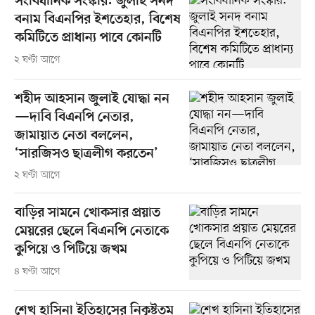
সংবিধানিক সংস্কার: জুলাই সনদ
বনাম বিএনপির ইশতেহার, বিশেষ
কমিটিতে প্রাধান্য পাবে কোনটি
২ ঘণ্টা আগে
শহীদ আহসান জুলাই যোদ্ধা নন
—দাবি বিএনপি নেতার,
জামায়াত নেতা বললেন,
‘সারজিসও ছাত্রলীগ করতেন’
২ ঘণ্টা আগে
বাড়ির সামনে খোকসার প্রয়াত
মেয়রের ছেলে বিএনপি নেতাকে
কুপিয়ে ও পিটিয়ে জখম
৪ ঘণ্টা আগে
শেখ হাসিনা ইতিহাসের নিকৃষ্টতম