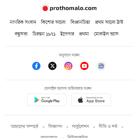
নাগরিক সংবাদ
কিশোর আলো
বিজ্ঞানচিন্তা
প্রথম আলো ট্রাস্ট
বন্ধুসভা
চিরন্তন ১৯৭১
ইপেপার
প্রথমা
মোবাইল ভ্যাস
অনুসরণ করুন
মোবাইল অ্যাপস ডাউনলোড করুন
আমাদের সম্পর্কে
বিজ্ঞাপন
সার্কুলেশন
নীতি ও শর্ত
যোগাযোগ
নিউজলেটার