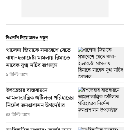
বিএনপি নিয়ে আরও পড়ুন
খালেদা জিয়াকে সমাবেশে যেতে
বাধা–হত্যাচেষ্টা মামলায় রিমান্ডে
সাবেক যুগ্ম সচিব জগলুল
৯ মিনিট আগে
ইশতেহার বাস্তবায়নে
আমলাতান্ত্রিক জটিলতা পরিহারের
নির্দেশ জনপ্রশাসন উপদেষ্টার
৪৪ মিনিট আগে