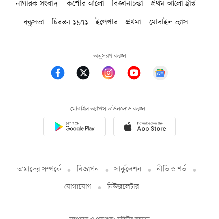
নাগরিক সংবাদ
কিশোর আলো
বিজ্ঞানচিন্তা
প্রথম আলো ট্রাস্ট
বন্ধুসভা
চিরন্তন ১৯৭১
ইপেপার
প্রথমা
মোবাইল ভ্যাস
অনুসরণ করুন
মোবাইল অ্যাপস ডাউনলোড করুন
আমাদের সম্পর্কে
বিজ্ঞাপন
সার্কুলেশন
নীতি ও শর্ত
যোগাযোগ
নিউজলেটার