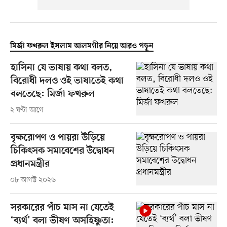
মির্জা ফখরুল ইসলাম আলমগীর নিয়ে আরও পড়ুন
হাসিনা যে ভাষায় কথা বলত,
বিরোধী দলও ওই ভাষাতেই কথা
বলতেছে: মির্জা ফখরুল
২ ঘণ্টা আগে
বৃক্ষরোপণ ও পায়রা উড়িয়ে
চিকিৎসক সমাবেশের উদ্বোধন
প্রধানমন্ত্রীর
০৮ আগস্ট ২০২৬
সরকারের পাঁচ মাস না যেতেই
‘ব্যর্থ’ বলা ভীষণ অসহিষ্ণুতা: