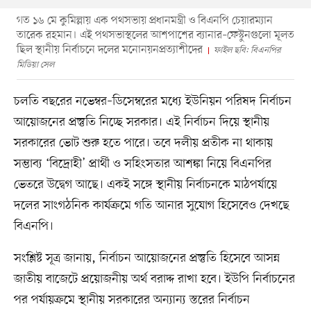
গত ১৬ মে কুমিল্লায় এক পথসভায় প্রধানমন্ত্রী ও বিএনপি চেয়ারম্যান
তারেক রহমান। এই পথসভাস্থলের আশপাশের ব্যানার–ফেস্টুনগুলো মূলত
ছিল স্থানীয় নির্বাচনে দলের মনোনয়নপ্রত্যাশীদের
ফাইল ছবি: বিএনপির
মিডিয়া সেল
চলতি বছরের নভেম্বর–ডিসেম্বরের মধ্যে ইউনিয়ন পরিষদ নির্বাচন
আয়োজনের প্রস্তুতি নিচ্ছে সরকার। এই নির্বাচন দিয়ে স্থানীয়
সরকারের ভোট শুরু হতে পারে। তবে দলীয় প্রতীক না থাকায়
সম্ভাব্য ‘বিদ্রোহী’ প্রার্থী ও সহিংসতার আশঙ্কা নিয়ে বিএনপির
ভেতরে উদ্বেগ আছে। একই সঙ্গে স্থানীয় নির্বাচনকে মাঠপর্যায়ে
দলের সাংগঠনিক কার্যক্রমে গতি আনার সুযোগ হিসেবেও দেখছে
বিএনপি।
সংশ্লিষ্ট সূত্র জানায়, নির্বাচন আয়োজনের প্রস্তুতি হিসেবে আসন্ন
জাতীয় বাজেটে প্রয়োজনীয় অর্থ বরাদ্দ রাখা হবে। ইউপি নির্বাচনের
পর পর্যায়ক্রমে স্থানীয় সরকারের অন্যান্য স্তরের নির্বাচন