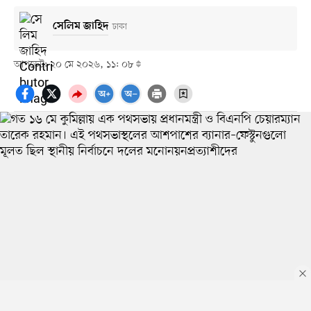
সেলিম জাহিদ
ঢাকা
আপডেট: ২০ মে ২০২৬, ১১: ০৮