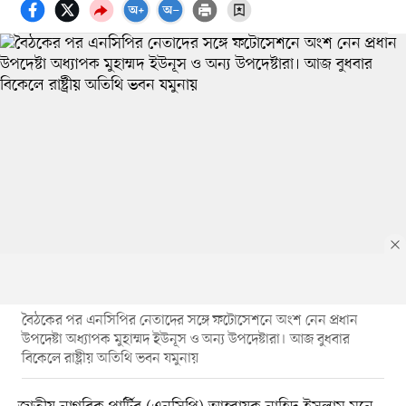
বৈঠকের পর এনসিপির নেতাদের সঙ্গে ফটোসেশনে অংশ নেন প্রধান
উপদেষ্টা অধ্যাপক মুহাম্মদ ইউনূস ও অন্য উপদেষ্টারা। আজ বুধবার
বিকেলে রাষ্ট্রীয় অতিথি ভবন যমুনায়