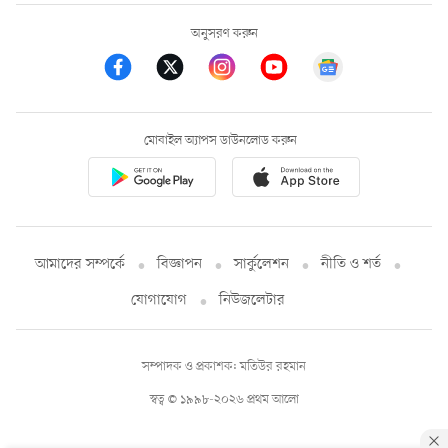
অনুসরণ করুন
মোবাইল অ্যাপস ডাউনলোড করুন
আমাদের সম্পর্কে
বিজ্ঞাপন
সার্কুলেশন
নীতি ও শর্ত
যোগাযোগ
নিউজলেটার
সম্পাদক ও প্রকাশক: মতিউর রহমান
স্বত্ব © ১৯৯৮-২০২৬ প্রথম আলো