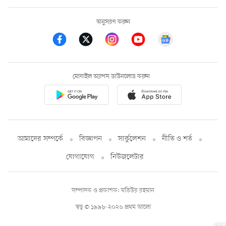
অনুসরণ করুন
মোবাইল অ্যাপস ডাউনলোড করুন
আমাদের সম্পর্কে
বিজ্ঞাপন
সার্কুলেশন
নীতি ও শর্ত
যোগাযোগ
নিউজলেটার
সম্পাদক ও প্রকাশক: মতিউর রহমান
স্বত্ব © ১৯৯৮-২০২৬ প্রথম আলো