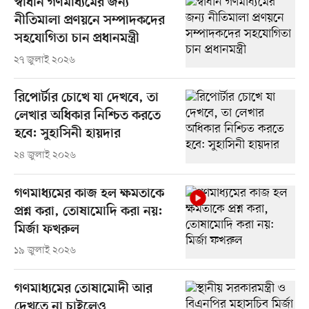
স্বাধীন গণমাধ্যমের জন্য
নীতিমালা প্রণয়নে সম্পাদকদের
সহযোগিতা চান প্রধানমন্ত্রী
২৭ জুলাই ২০২৬
রিপোর্টার চোখে যা দেখবে, তা
লেখার অধিকার নিশ্চিত করতে
হবে: সুহাসিনী হায়দার
২৪ জুলাই ২০২৬
গণমাধ্যমের কাজ হল ক্ষমতাকে
প্রশ্ন করা, তোষামোদি করা নয়:
মির্জা ফখরুল
১৯ জুলাই ২০২৬
গণমাধ্যমের তোষামোদী আর
দেখতে না চাইলেও