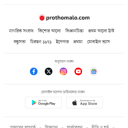
নাগরিক সংবাদ
কিশোর আলো
বিজ্ঞানচিন্তা
প্রথম আলো ট্রাস্ট
বন্ধুসভা
চিরন্তন ১৯৭১
ইপেপার
প্রথমা
মোবাইল ভ্যাস
অনুসরণ করুন
মোবাইল অ্যাপস ডাউনলোড করুন
আমাদের সম্পর্কে
বিজ্ঞাপন
সার্কুলেশন
নীতি ও শর্ত