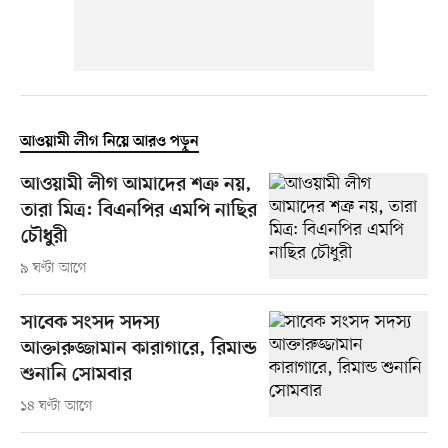
আওয়ামী লীগ নিয়ে আরও পড়ুন
আওয়ামী লীগ আমাদের শত্রু নয়,
তারা মিত্র: বিএনপির এমপি নাছির
চৌধুরী
৯ ঘণ্টা আগে
সাবেক সংসদ সদস্য
আক্তারুজ্জামান কারাগারে, রিমান্ড
শুনানি সোমবার
১৪ ঘণ্টা আগে