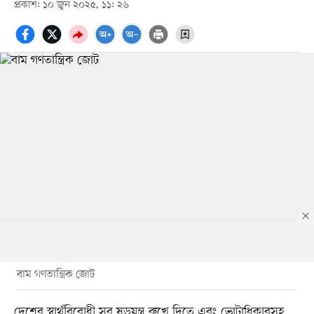
প্রকাশ: ১০ জুন ২০২৫, ১১: ২৬
বাম গণতান্ত্রিক জোট
দেশের স্বার্থবিরোধী সব ষড়যন্ত্র রুখে দিতে এবং ভোটাধিকারসহ