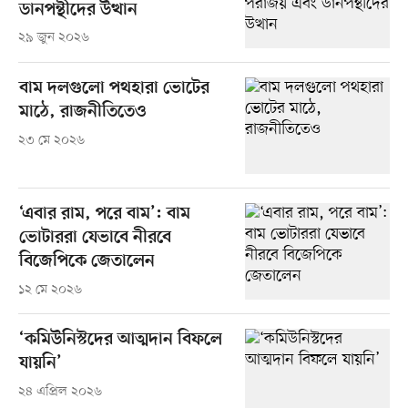
ডানপন্থীদের উত্থান
২৯ জুন ২০২৬
বাম দলগুলো পথহারা ভোটের
মাঠে, রাজনীতিতেও
২৩ মে ২০২৬
‘এবার রাম, পরে বাম’: বাম
ভোটাররা যেভাবে নীরবে
বিজেপিকে জেতালেন
১২ মে ২০২৬
‘কমিউনিস্টদের আত্মদান বিফলে
যায়নি’
২৪ এপ্রিল ২০২৬