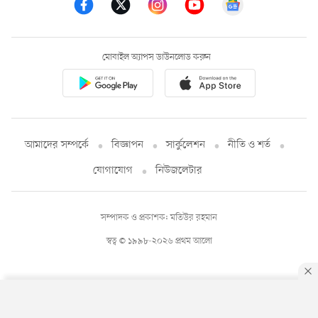
মোবাইল অ্যাপস ডাউনলোড করুন
আমাদের সম্পর্কে
বিজ্ঞাপন
সার্কুলেশন
নীতি ও শর্ত
যোগাযোগ
নিউজলেটার
সম্পাদক ও প্রকাশক: মতিউর রহমান
স্বত্ব © ১৯৯৮-২০২৬ প্রথম আলো