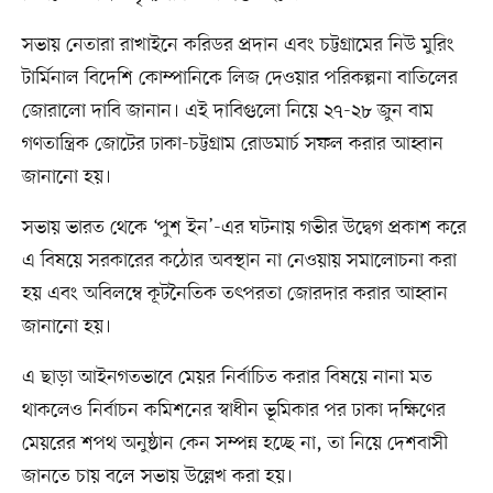
সভায় নেতারা রাখাইনে করিডর প্রদান এবং চট্টগ্রামের নিউ মুরিং
টার্মিনাল বিদেশি কোম্পানিকে লিজ দেওয়ার পরিকল্পনা বাতিলের
জোরালো দাবি জানান। এই দাবিগুলো নিয়ে ২৭-২৮ জুন বাম
গণতান্ত্রিক জোটের ঢাকা-চট্টগ্রাম রোডমার্চ সফল করার আহ্বান
জানানো হয়।
সভায় ভারত থেকে ‘পুশ ইন’-এর ঘটনায় গভীর উদ্বেগ প্রকাশ করে
এ বিষয়ে সরকারের কঠোর অবস্থান না নেওয়ায় সমালোচনা করা
হয় এবং অবিলম্বে কূটনৈতিক তৎপরতা জোরদার করার আহ্বান
জানানো হয়।
এ ছাড়া আইনগতভাবে মেয়র নির্বাচিত করার বিষয়ে নানা মত
থাকলেও নির্বাচন কমিশনের স্বাধীন ভূমিকার পর ঢাকা দক্ষিণের
মেয়রের শপথ অনুষ্ঠান কেন সম্পন্ন হচ্ছে না, তা নিয়ে দেশবাসী
জানতে চায় বলে সভায় উল্লেখ করা হয়।