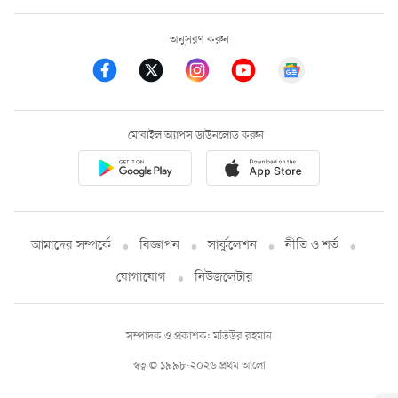
অনুসরণ করুন
মোবাইল অ্যাপস ডাউনলোড করুন
আমাদের সম্পর্কে
বিজ্ঞাপন
সার্কুলেশন
নীতি ও শর্ত
যোগাযোগ
নিউজলেটার
সম্পাদক ও প্রকাশক: মতিউর রহমান
স্বত্ব © ১৯৯৮-২০২৬ প্রথম আলো