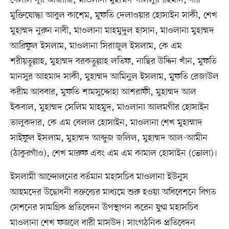
বেলাল নূর আজীজি, মাওলানা মুহাম্মদ খলিলুর রহমান, বীর
মুক্তিযোদ্ধা আবুল কাশেম, মুফতি দেলাওয়ার হোসাইন সাকী, শেখ
মুহাম্মদ নুরুন নাবী, মাওলানা মাহমুদুল হাসান, মাওলানা মুহাম্মদ
আরিফুল ইসলাম, মাওলানা সিরাজুল ইসলাম, কে এম
শরীয়তুল্লাহ, মুহাম্মদ বরকতুল্লাহ লতিফ, নাছির উদ্দিন খাঁন, মুফতি
মানসুর আহমাদ সাকী, মুহাম্মদ আমিনুল ইসলাম, মুফতি রেজাউল
করীম আববার, মুফতি শামসুদ্দোহা আশরাফী, মুহাম্মদ আল
ইকবাল, মুহাম্মদ সেলিম মাহমুদ, মাওলানা আলমগীর হোসাইন
তালুকদার, কে এম বেলাল হোসাইন, মাওলানা শেখ মুহাম্মাদ
সাইফুল ইসলাম, মুহাম্মদ আব্দুজ জলিল, মুহাম্মদ আল-আমীন
(ঠাকুরগাঁও), শেখ মারুফ এবং এম এম কামাল হোসাইন (ভোলা)।
ইসলামী আন্দোলনের বর্তমান মহাসচিব মাওলানা ইউনুস
আহমদের উদ্বোধনী বক্তব্যের মাধ্যমে শুরু হওয়া অধিবেশনে বিগত
সেশনের সামগ্রিক প্রতিবেদন উপস্থাপন করেন যুগ্ম মহাসচিব
মাওলানা শেখ ফজলে বারী মাসউদ। সাংগঠনিক প্রতিবেদন