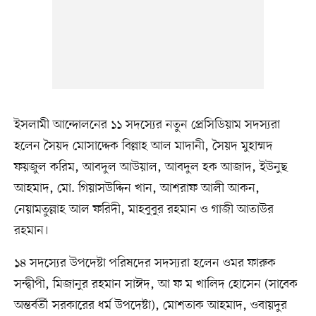
ইসলামী আন্দোলনের ১১ সদস্যের নতুন প্রেসিডিয়াম সদস্যরা
হলেন সৈয়দ মোসাদ্দেক বিল্লাহ আল মাদানী, সৈয়দ মুহাম্মদ
ফয়জুল করিম, আবদুল আউয়াল, আবদুল হক আজাদ, ইউনুছ
আহমাদ, মো. গিয়াসউদ্দিন খান, আশরাফ আলী আকন,
নেয়ামতুল্লাহ আল ফরিদী, মাহবুবুর রহমান ও গাজী আতাউর
রহমান।
১৪ সদস্যের উপদেষ্টা পরিষদের সদস্যরা হলেন ওমর ফারুক
সন্দ্বীপী, মিজানুর রহমান সাঈদ, আ ফ ম খালিদ হোসেন (সাবেক
অন্তর্বর্তী সরকারের ধর্ম উপদেষ্টা), মোশতাক আহমাদ, ওবায়দুর