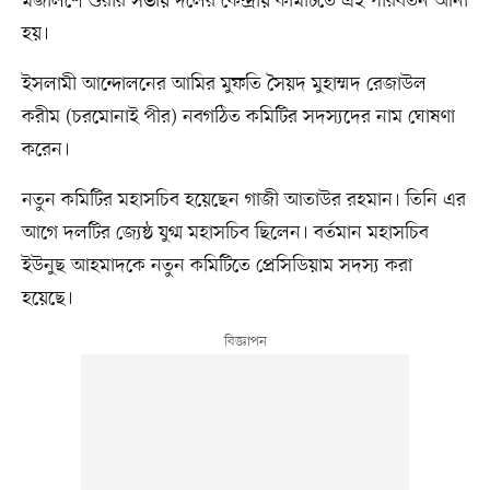
মজলিশে শুরার সভায় দলের কেন্দ্রীয় কমিটিতে এই পরিবর্তন আনা
হয়।
ইসলামী আন্দোলনের আমির মুফতি সৈয়দ মুহাম্মদ রেজাউল
করীম (চরমোনাই পীর) নবগঠিত কমিটির সদস্যদের নাম ঘোষণা
করেন।
নতুন কমিটির মহাসচিব হয়েছেন গাজী আতাউর রহমান। তিনি এর
আগে দলটির জ্যেষ্ঠ যুগ্ম মহাসচিব ছিলেন। বর্তমান মহাসচিব
ইউনুছ আহমাদকে নতুন কমিটিতে প্রেসিডিয়াম সদস্য করা
হয়েছে।