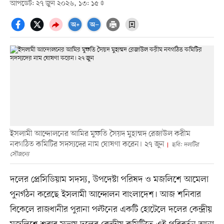
আপডেট: ২৭ জুন ২০২৬, ১৩: ১৫
ইসলামী আন্দোলনের আমির মুফতি সৈয়দ মুহাম্মদ রেজাউল করীম
নবগঠিত কমিটির সদস্যদের নাম ঘোষণা করেন। ২৭ জুন
ছবি: দলটির
সৌজন্যে
দলের প্রেসিডিয়াম সদস্য, উপদেষ্টা পরিষদ ও মজলিশে আমেলা
পুনর্গঠন করেছে ইসলামী আন্দোলন বাংলাদেশ। আজ শনিবার
বিকেলে রাজধানীর পুরানা পল্টনের একটি হোটেলে দলের কেন্দ্রীয়