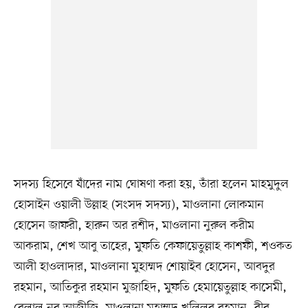
সদস্য হিসেবে যাঁদের নাম ঘোষণা করা হয়, তাঁরা হলেন মাহমুদুল
হোসাইন ওয়ালী উল্লাহ (সংসদ সদস্য), মাওলানা লোকমান
হোসেন জাফরী, হারুন অর রশীদ, মাওলানা নুরুল করীম
আকরাম, শেখ আবু তাহের, মুফতি কেফায়েতুল্লাহ কাশফী, শওকত
আলী হাওলাদার, মাওলানা মুহাম্মদ শোয়াইব হোসেন, আবদুর
রহমান, আতিকুর রহমান মুজাহিদ, মুফতি হেমায়েতুল্লাহ কাসেমী,